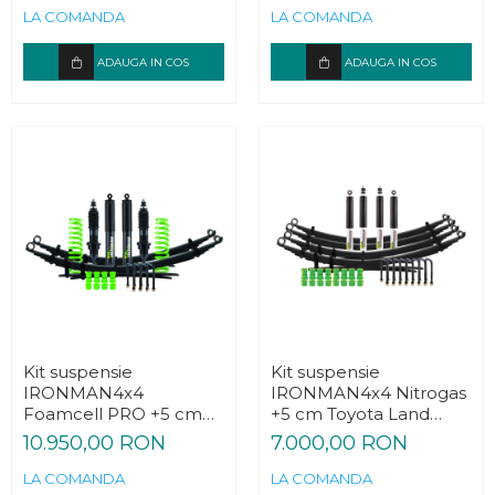
LA COMANDA
LA COMANDA
ADAUGA IN COS
ADAUGA IN COS
Kit suspensie
Kit suspensie
IRONMAN4x4
IRONMAN4x4 Nitrogas
Foamcell PRO +5 cm
+5 cm Toyota Land
Toyota Hilux 2015-
Cruiser J70 1984-1989
10.950,00 RON
7.000,00 RON
LA COMANDA
LA COMANDA