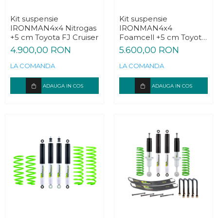
Kit suspensie
Kit suspensie
IRONMAN4x4 Nitrogas
IRONMAN4x4
+5 cm Toyota FJ Cruiser
Foamcell +5 cm Toyota
FJ Cruiser
4.900,00 RON
5.600,00 RON
LA COMANDA
LA COMANDA
ADAUGA IN COS
ADAUGA IN COS