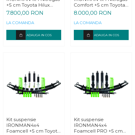
+5 cm Toyota Hilux
Comfort +5 cm Toyota
2005-2015
Hilux 2005-2015
7.800,00 RON
8.000,00 RON
LA COMANDA
LA COMANDA
ADAUGA IN COS
ADAUGA IN COS
Kit suspensie
Kit suspensie
IRONMAN4x4
IRONMAN4x4
Foamcell +5 cm Toyota
Foamcell PRO +5 cm