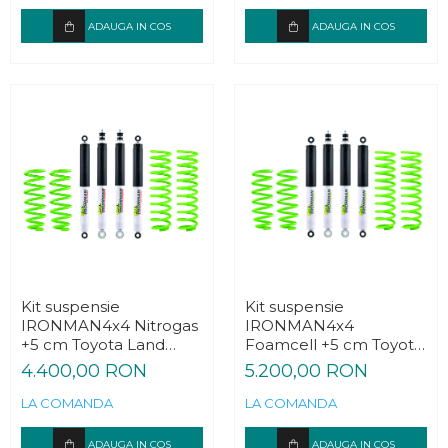
ADAUGA IN COS
ADAUGA IN COS
Kit suspensie
Kit suspensie
IRONMAN4x4 Nitrogas
IRONMAN4x4
+5 cm Toyota Land
Foamcell +5 cm Toyota
Cruiser J70 Bundera
Land Cruiser J70
4.400,00 RON
5.200,00 RON
1984-1989
Bundera 1984-1989
LA COMANDA
LA COMANDA
ADAUGA IN COS
ADAUGA IN COS