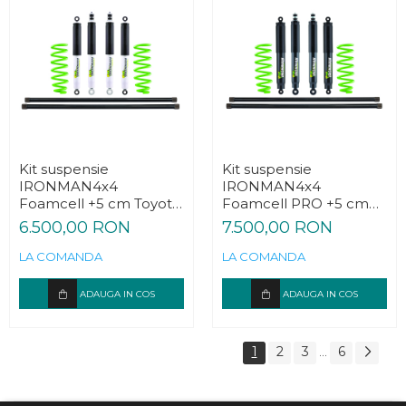
Kit suspensie
Kit suspensie
IRONMAN4x4
IRONMAN4x4
Foamcell +5 cm Toyota
Foamcell PRO +5 cm
Land Cruiser J100
Toyota Land Cruiser
6.500,00 RON
7.500,00 RON
J100
LA COMANDA
LA COMANDA
ADAUGA IN COS
ADAUGA IN COS
1
2
3
6
...