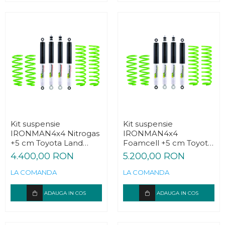
Kit suspensie
Kit suspensie
IRONMAN4x4 Nitrogas
IRONMAN4x4
+5 cm Toyota Land
Foamcell +5 cm Toyota
Cruiser J80 / J105
Land Cruiser J80 / J105
4.400,00 RON
5.200,00 RON
LA COMANDA
LA COMANDA
ADAUGA IN COS
ADAUGA IN COS