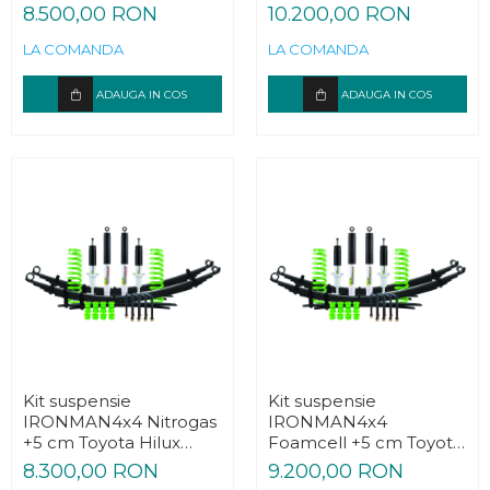
Hilux 2005-2015
Toyota Hilux 2005-2015
8.500,00 RON
10.200,00 RON
LA COMANDA
LA COMANDA
ADAUGA IN COS
ADAUGA IN COS
Kit suspensie
Kit suspensie
IRONMAN4x4 Nitrogas
IRONMAN4x4
+5 cm Toyota Hilux
Foamcell +5 cm Toyota
2015-
Hilux 2015-
8.300,00 RON
9.200,00 RON