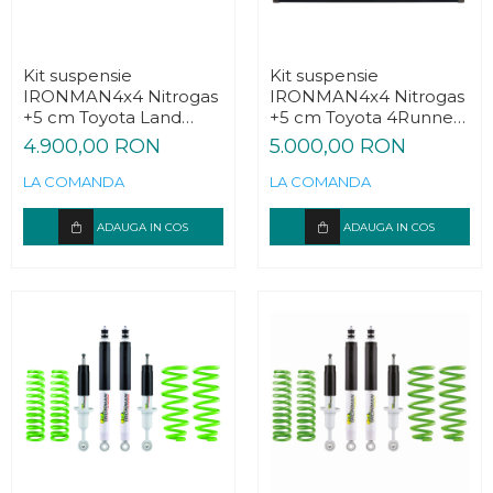
Kit suspensie
Kit suspensie
IRONMAN4x4 Nitrogas
IRONMAN4x4 Nitrogas
+5 cm Toyota Land
+5 cm Toyota 4Runner
Cruiser Prado J90 scurt
1988-1997
4.900,00 RON
5.000,00 RON
LA COMANDA
LA COMANDA
ADAUGA IN COS
ADAUGA IN COS