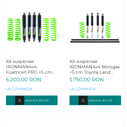
Kit suspensie
Kit suspensie
IRONMAN4x4
IRONMAN4x4 Nitrogas
Foamcell PRO +5 cm
+5 cm Toyota Land
Toyota Land Cruiser J80
Cruiser J100
6.200,00 RON
5.750,00 RON
/ J105
LA COMANDA
LA COMANDA
ADAUGA IN COS
ADAUGA IN COS