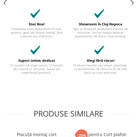
Stoc Real
Showroom în Cluj-Napoca
Produsele sunt disponibile în stoc
Vezi și testează produsele înainte de
propriu, gata de livrare rapidă, fără
achiziție, într-un spațiu dedicat
surprize sau întârzieri.
pasionaților de 4x4 și Overlanding.
Suport tehnic dedicat
Alegi fără riscuri
Te ajutăm să alegi corect, în funcție
Produse testate sau atent selectate,
de mașină și utilizare, bazat pe
cu posibilitate de retur în 30 de zile
experiență practică.
dacă nu sunt potrivite.
PRODUSE SIMILARE
Placuță montaj cort
Anexă pentru Cort plafon
-20%