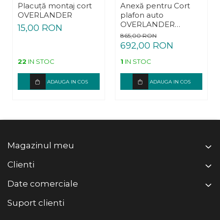
Placuță montaj cort
Anexă pentru Cort
OVERLANDER
plafon auto
OVERLANDER
15,00 RON
Adventure 140 cm
865,00 RON
692,00 RON
22
IN STOC
1
IN STOC
ADAUGA IN COS
ADAUGA IN COS
Magazinul meu
Clienti
Date comerciale
Suport clienti