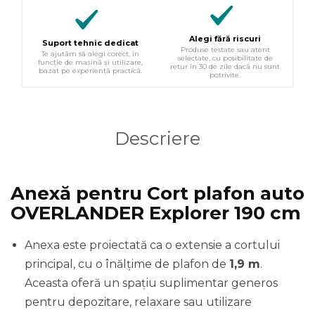
Alegi fără riscuri
Suport tehnic dedicat
Produse testate sau atent
Te ajutăm să alegi corect, în
selectate, cu posibilitate de
funcție de mașină și utilizare,
retur în 30 de zile dacă nu sunt
bazat pe experiență practică.
potrivite.
Descriere
Anexă pentru Cort plafon auto
OVERLANDER Explorer 190 cm
Anexa este proiectată ca o extensie a cortului
principal, cu o înălțime de plafon de
1,9 m
.
Aceasta oferă un spațiu suplimentar generos
pentru depozitare, relaxare sau utilizare