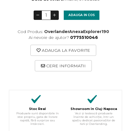
ADAUGA IN COS
Cod Produs:
OverlanderAnexaExplorer190
Ai nevoie de ajutor?
0775510046
ADAUGA LA FAVORITE
CERE INFORMATII
Stoc Real
Showroom în Cluj-Napoca
Produsele sunt disponibile în
Vezi și testează produsele
stoc propriu, gata de livrare
înainte de achiziție, într-un
rapidă, fără surprize sau
spațiu dedicat pasionaților de
întârzieri.
4x4 și Overlanding.