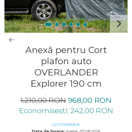
Anexă pentru Cort
plafon auto
OVERLANDER
Explorer 190 cm
1.210,00 RON
968,00 RON
Economisesti:
242,00
RON
LA COMANDA
Data de livrare:
maine, 07.08.2026