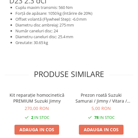
D23 2.3 dCi
Cuplu maxim transmis: 560 Nm
Forță de apăsare: 1050 kg (întărire de 20%)
Offset volantă (Flywheel Step): -6.0 mm
Diametru disc ambreiaj: 275 mm
Număr caneluri disc: 24
Diametru caneluri disc: 25.4 mm
Greutate: 30.65 kg
PRODUSE SIMILARE
Kit reparație homocinetică
Prezon roată Suzuki
PREMIUM Suzuki Jimny
Samurai / Jimny / Vitara /
Grand Vitara I
270,00 RON
5,00 RON
2
IN STOC
78
IN STOC
ADAUGA IN COS
ADAUGA IN COS