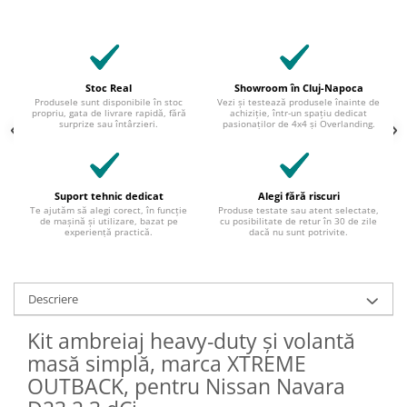
Stoc Real
Showroom în Cluj-Napoca
Produsele sunt disponibile în stoc
Vezi și testează produsele înainte de
propriu, gata de livrare rapidă, fără
achiziție, într-un spațiu dedicat
surprize sau întârzieri.
pasionaților de 4x4 și Overlanding.
Suport tehnic dedicat
Alegi fără riscuri
Te ajutăm să alegi corect, în funcție
Produse testate sau atent selectate,
de mașină și utilizare, bazat pe
cu posibilitate de retur în 30 de zile
experiență practică.
dacă nu sunt potrivite.
Descriere
Kit ambreiaj heavy-duty şi volantă
masă simplă, marca XTREME
OUTBACK, pentru Nissan Navara