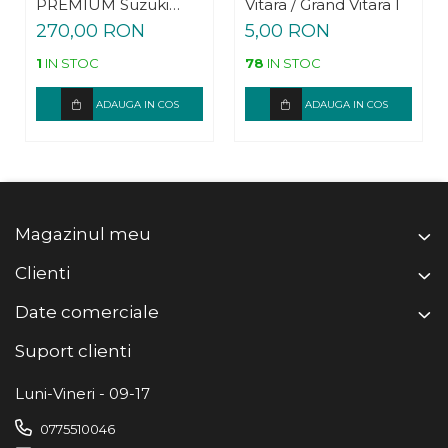
PREMIUM Suzuki
Vitara / Grand Vitara I
Jimny
270,00 RON
5,00 RON
1
IN STOC
78
IN STOC
ADAUGA IN COS
ADAUGA IN COS
Magazinul meu
Clienti
Date comerciale
Suport clienti
Luni-Vineri - 09-17
0775510046