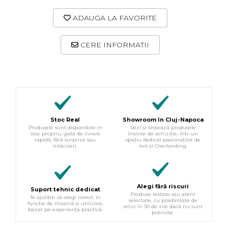
ADAUGA LA FAVORITE
CERE INFORMATII
Stoc Real
Showroom în Cluj-Napoca
Produsele sunt disponibile în
Vezi și testează produsele
stoc propriu, gata de livrare
înainte de achiziție, într-un
rapidă, fără surprize sau
spațiu dedicat pasionaților de
întârzieri.
4x4 și Overlanding.
Alegi fără riscuri
Suport tehnic dedicat
Produse testate sau atent
Te ajutăm să alegi corect, în
selectate, cu posibilitate de
funcție de mașină și utilizare,
retur în 30 de zile dacă nu sunt
bazat pe experiență practică.
potrivite.