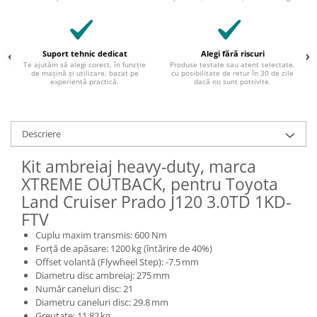
Suport tehnic dedicat
Alegi fără riscuri
Te ajutăm să alegi corect, în funcție
Produse testate sau atent selectate,
de mașină și utilizare, bazat pe
cu posibilitate de retur în 30 de zile
experiență practică.
dacă nu sunt potrivite.
Descriere
Kit ambreiaj heavy-duty, marca
XTREME OUTBACK, pentru Toyota
Land Cruiser Prado J120 3.0TD 1KD-
FTV
Cuplu maxim transmis: 600 Nm
Forță de apăsare: 1200 kg (întărire de 40%)
Offset volantă (Flywheel Step): -7.5 mm
Diametru disc ambreiaj: 275 mm
Număr caneluri disc: 21
Diametru caneluri disc: 29.8 mm
Greutate: 11.82 kg