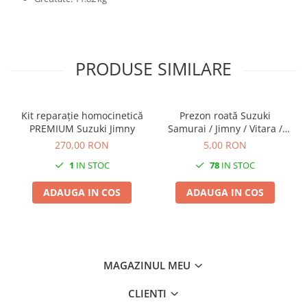
PRODUSE SIMILARE
Kit reparație homocinetică
Prezon roată Suzuki
PREMIUM Suzuki Jimny
Samurai / Jimny / Vitara /
Grand Vitara I
270,00 RON
5,00 RON
1
IN STOC
78
IN STOC
ADAUGA IN COS
ADAUGA IN COS
MAGAZINUL MEU
CLIENTI