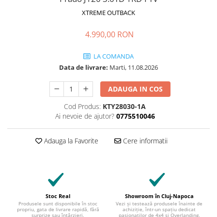
XTREME OUTBACK
4.990,00 RON
LA COMANDA
Data de livrare:
Marti, 11.08.2026
ADAUGA IN COS
Cod Produs:
KTY28030-1A
Ai nevoie de ajutor?
0775510046
Adauga la Favorite
Cere informatii
Stoc Real
Showroom în Cluj-Napoca
Produsele sunt disponibile în stoc
Vezi și testează produsele înainte de
propriu, gata de livrare rapidă, fără
achiziție, într-un spațiu dedicat
surprize sau întârzieri.
pasionaților de 4x4 și Overlanding.