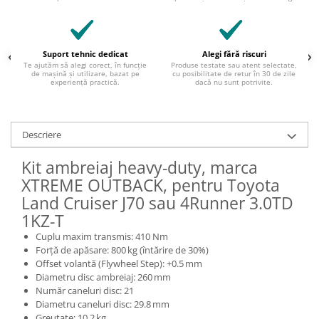
Suport tehnic dedicat
Alegi fără riscuri
Te ajutăm să alegi corect, în funcție
Produse testate sau atent selectate,
de mașină și utilizare, bazat pe
cu posibilitate de retur în 30 de zile
experiență practică.
dacă nu sunt potrivite.
Descriere
Kit ambreiaj heavy-duty, marca
XTREME OUTBACK, pentru Toyota
Land Cruiser J70 sau 4Runner 3.0TD
1KZ-T
Cuplu maxim transmis: 410 Nm
Forță de apăsare: 800 kg (întărire de 30%)
Offset volantă (Flywheel Step): +0.5 mm
Diametru disc ambreiaj: 260 mm
Număr caneluri disc: 21
Diametru caneluri disc: 29.8 mm
Greutate: 10.2 kg