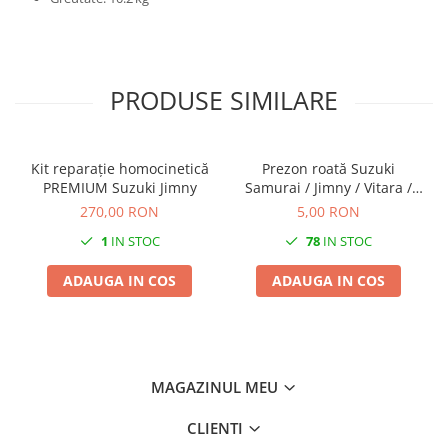
PRODUSE SIMILARE
Kit reparație homocinetică
Prezon roată Suzuki
PREMIUM Suzuki Jimny
Samurai / Jimny / Vitara /
Grand Vitara I
270,00 RON
5,00 RON
1
IN STOC
78
IN STOC
ADAUGA IN COS
ADAUGA IN COS
MAGAZINUL MEU
CLIENTI