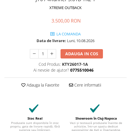
XTREME OUTBACK
3.500,00 RON
LA COMANDA
Data de livrare:
Luni, 10.08.2026
ADAUGA IN COS
Cod Produs:
KTY26017-1A
Ai nevoie de ajutor?
0775510046
Adauga la Favorite
Cere informatii
Stoc Real
Showroom în Cluj-Napoca
Produsele sunt disponibile în stoc
Vezi și testează produsele înainte de
propriu, gata de livrare rapidă, fără
achiziție, într-un spațiu dedicat
surprize sau întârzieri.
pasionaților de 4x4 și Overlanding.