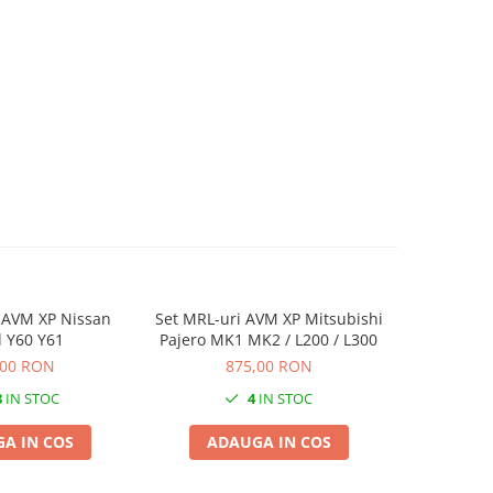
 AVM XP Nissan
Set MRL-uri AVM XP Mitsubishi
Set MR
l Y60 Y61
Pajero MK1 MK2 / L200 / L300
Sp
,00 RON
875,00 RON
9
8
IN STOC
4
IN STOC
A IN COS
ADAUGA IN COS
ADA