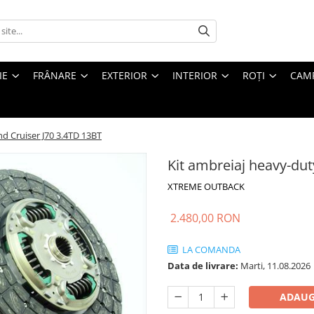
IE
FRÂNARE
EXTERIOR
INTERIOR
ROȚI
CAM
d Cruiser J70 3.4TD 13BT
Kit ambreiaj heavy-dut
XTREME OUTBACK
2.480,00 RON
LA COMANDA
Data de livrare:
Marti, 11.08.2026
ADAUG