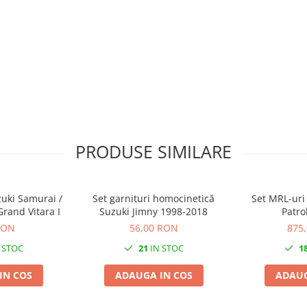
PRODUSE SIMILARE
zuki Samurai /
Set garnituri homocinetică
Set MRL-uri
Grand Vitara I
Suzuki Jimny 1998-2018
Patro
RON
56,00 RON
875
 STOC
21
IN STOC
1
IN COS
ADAUGA IN COS
ADAUG