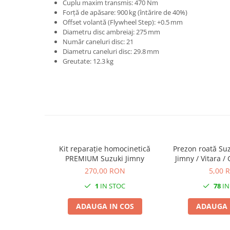
Cuplu maxim transmis: 470 Nm
Forță de apăsare: 900 kg (întărire de 40%)
Offset volantă (Flywheel Step): +0.5 mm
Diametru disc ambreiaj: 275 mm
Număr caneluri disc: 21
Diametru caneluri disc: 29.8 mm
Greutate: 12.3 kg
Kit reparație homocinetică
Prezon roată Su
PREMIUM Suzuki Jimny
Jimny / Vitara / 
270,00 RON
5,00 
1
IN STOC
78
IN
ADAUGA IN COS
ADAUGA 