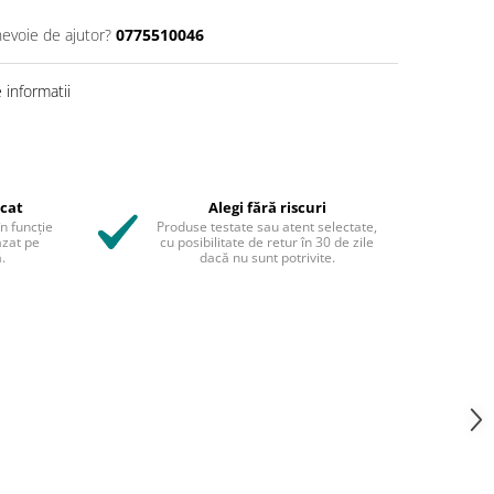
nevoie de ajutor?
0775510046
informatii
icat
Alegi fără riscuri
în funcție
Produse testate sau atent selectate,
azat pe
cu posibilitate de retur în 30 de zile
.
dacă nu sunt potrivite.