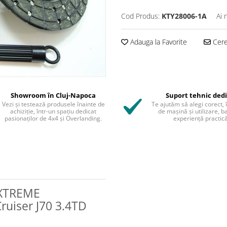
Cod Produs:
KTY28006-1A
Ai 
Adauga la Favorite
Cere 
Showroom în Cluj-Napoca
Suport tehnic ded
Vezi și testează produsele înainte de
Te ajutăm să alegi corect, 
achiziție, într-un spațiu dedicat
de mașină și utilizare, b
pasionaților de 4x4 și Overlanding.
experiență practică
 XTREME
uiser J70 3.4TD