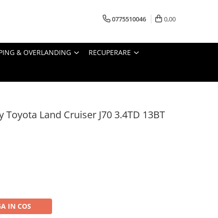
0775510046
0,00
PING & OVERLANDING
RECUPERARE
y Toyota Land Cruiser J70 3.4TD 13BT
A IN COS