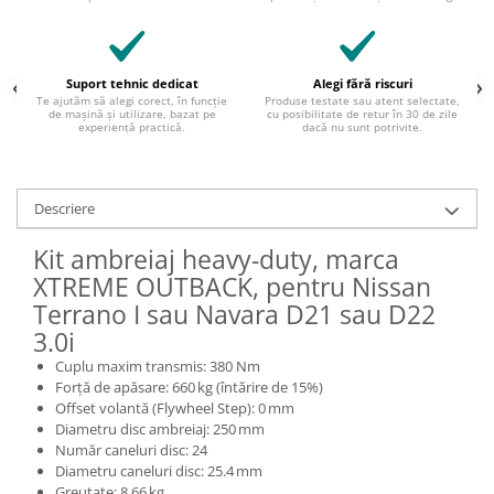
Suport tehnic dedicat
Alegi fără riscuri
Te ajutăm să alegi corect, în funcție
Produse testate sau atent selectate,
de mașină și utilizare, bazat pe
cu posibilitate de retur în 30 de zile
experiență practică.
dacă nu sunt potrivite.
Descriere
Kit ambreiaj heavy-duty, marca
XTREME OUTBACK, pentru Nissan
Terrano I sau Navara D21 sau D22
3.0i
Cuplu maxim transmis: 380 Nm
Forță de apăsare: 660 kg (întărire de 15%)
Offset volantă (Flywheel Step): 0 mm
Diametru disc ambreiaj: 250 mm
Număr caneluri disc: 24
Diametru caneluri disc: 25.4 mm
Greutate: 8.66 kg