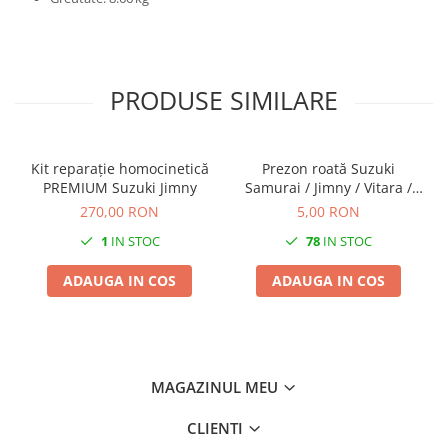
PRODUSE SIMILARE
Kit reparație homocinetică
Prezon roată Suzuki
PREMIUM Suzuki Jimny
Samurai / Jimny / Vitara /
Grand Vitara I
270,00 RON
5,00 RON
1
IN STOC
78
IN STOC
ADAUGA IN COS
ADAUGA IN COS
MAGAZINUL MEU
CLIENTI