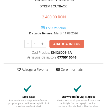
XTREME OUTBACK
2.460,00 RON
LA COMANDA
Data de livrare:
Marti, 11.08.2026
ADAUGA IN COS
Cod Produs:
KNI26001-1A
Ai nevoie de ajutor?
0775510046
Adauga la Favorite
Cere informatii
Stoc Real
Showroom în Cluj-Napoca
Produsele sunt disponibile în stoc
Vezi și testează produsele înainte de
propriu, gata de livrare rapidă, fără
achiziție, într-un spațiu dedicat
surprize sau întârzieri.
pasionaților de 4x4 și Overlanding.