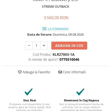
XTREME OUTBACK
3.560,00 RON
LA COMANDA
Data de livrare:
Duminica, 09.08.2026
ADAUGA IN COS
Cod Produs:
KLR27003-1A
Ai nevoie de ajutor?
0775510046
Adauga la Favorite
Cere informatii
Stoc Real
Showroom în Cluj-Napoca
Produsele sunt disponibile în stoc
Vezi și testează produsele înainte de
propriu, gata de livrare rapidă, fără
achiziție, într-un spațiu dedicat
surprize sau întârzieri.
pasionaților de 4x4 și Overlanding.