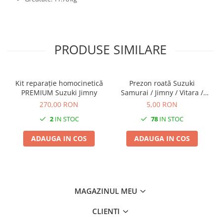
PRODUSE SIMILARE
Kit reparație homocinetică
Prezon roată Suzuki
PREMIUM Suzuki Jimny
Samurai / Jimny / Vitara /
Grand Vitara I
270,00 RON
5,00 RON
2
IN STOC
78
IN STOC
ADAUGA IN COS
ADAUGA IN COS
MAGAZINUL MEU
CLIENTI