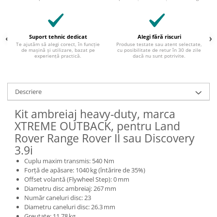
Suport tehnic dedicat
Alegi fără riscuri
Te ajutăm să alegi corect, în funcție
Produse testate sau atent selectate,
de mașină și utilizare, bazat pe
cu posibilitate de retur în 30 de zile
experiență practică.
dacă nu sunt potrivite.
Descriere
Kit ambreiaj heavy-duty, marca
XTREME OUTBACK, pentru Land
Rover Range Rover II sau Discovery
3.9i
Cuplu maxim transmis: 540 Nm
Forță de apăsare: 1040 kg (întărire de 35%)
Offset volantă (Flywheel Step): 0 mm
Diametru disc ambreiaj: 267 mm
Număr caneluri disc: 23
Diametru caneluri disc: 26.3 mm
Greutate: 11.78 kg