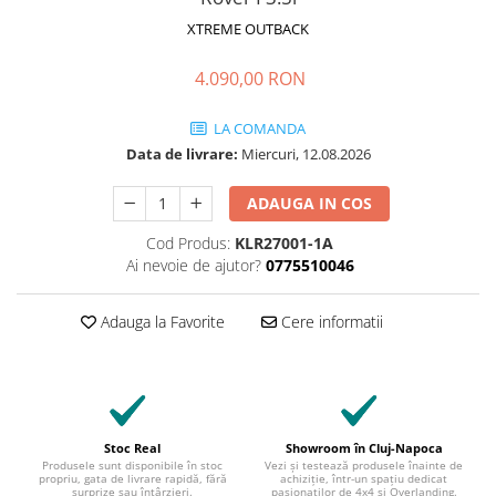
XTREME OUTBACK
4.090,00 RON
LA COMANDA
Data de livrare:
Miercuri, 12.08.2026
ADAUGA IN COS
Cod Produs:
KLR27001-1A
Ai nevoie de ajutor?
0775510046
Adauga la Favorite
Cere informatii
Stoc Real
Showroom în Cluj-Napoca
Produsele sunt disponibile în stoc
Vezi și testează produsele înainte de
propriu, gata de livrare rapidă, fără
achiziție, într-un spațiu dedicat
surprize sau întârzieri.
pasionaților de 4x4 și Overlanding.