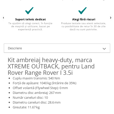
Suport tehnic dedicat
Alegi fără riscuri
Te ajutăm să alegi corect, în funcție
Produse testate sau atent selectate,
de mașină și utilizare, bazat pe
cu posibilitate de retur în 30 de zile
experiență practică.
dacă nu sunt potrivite.
Descriere
Kit ambreiaj heavy-duty, marca
XTREME OUTBACK, pentru Land
Rover Range Rover I 3.5i
Cuplu maxim transmis: 540 Nm
Forță de apăsare: 1040 kg (întărire de 35%)
Offset volantă (Flywheel Step): 0 mm
Diametru disc ambreiaj: 267 mm
Număr caneluri disc: 10
Diametru caneluri disc: 28.6 mm
Greutate: 11.67 kg