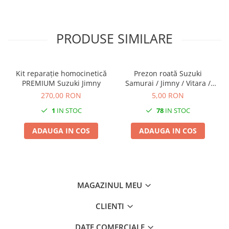
PRODUSE SIMILARE
Kit reparație homocinetică
Prezon roată Suzuki
PREMIUM Suzuki Jimny
Samurai / Jimny / Vitara /
Grand Vitara I
270,00 RON
5,00 RON
1
IN STOC
78
IN STOC
ADAUGA IN COS
ADAUGA IN COS
MAGAZINUL MEU
CLIENTI
DATE COMERCIALE