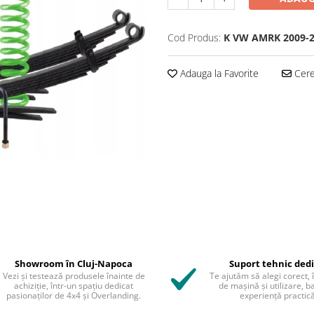
Cod Produs:
K VW AMRK 2009-
Adauga la Favorite
Cere 
Showroom în Cluj-Napoca
Suport tehnic ded
Vezi și testează produsele înainte de
Te ajutăm să alegi corect, 
achiziție, într-un spațiu dedicat
de mașină și utilizare, b
pasionaților de 4x4 și Overlanding.
experiență practică