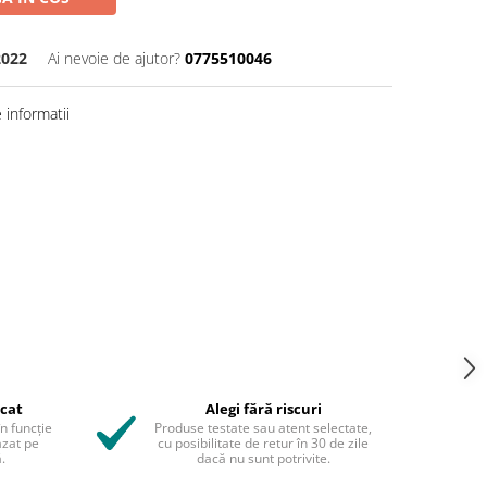
2022
Ai nevoie de ajutor?
0775510046
informatii
icat
Alegi fără riscuri
în funcție
Produse testate sau atent selectate,
azat pe
cu posibilitate de retur în 30 de zile
.
dacă nu sunt potrivite.