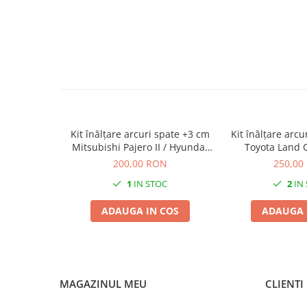
Kit înălțare arcuri spate +3 cm
Kit înălțare arcu
Mitsubishi Pajero II / Hyundai
Toyota Land 
Galloper
200,00 RON
250,00
1
IN STOC
2
IN
ADAUGA IN COS
ADAUGA 
MAGAZINUL MEU
CLIENTI