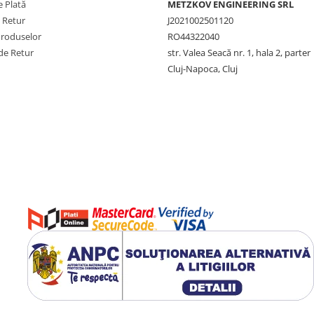
 Plată
METZKOV ENGINEERING SRL
e Retur
J2021002501120
Produselor
RO44322040
de Retur
str. Valea Seacă nr. 1, hala 2, parter
Cluj-Napoca, Cluj