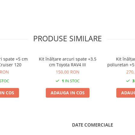
PRODUSE SIMILARE
ri spate +5 cm
Kit înălțare arcuri spate +3.5
Kit înălț
Cruiser 120
cm Toyota RAV4 III
poliuretan +5
 RON
150,00 RON
270
 STOC
1
IN STOC
3
IN COS
ADAUGA IN COS
ADAUG
DATE COMERCIALE