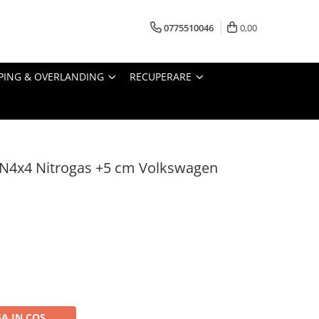
0775510046
0,00
PING & OVERLANDING
RECUPERARE
N4x4 Nitrogas +5 cm Volkswagen
A IN COS