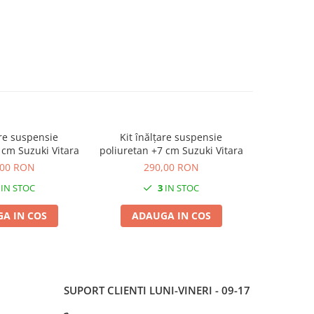
are suspensie
Kit înălțare suspensie
Kit înălța
 cm Suzuki Vitara
poliuretan +7 cm Suzuki Vitara
+5 cm Suz
,00 RON
290,00 RON
2
IN STOC
3
IN STOC
A IN COS
ADAUGA IN COS
ADA
SUPORT CLIENTI
LUNI-VINERI - 09-17