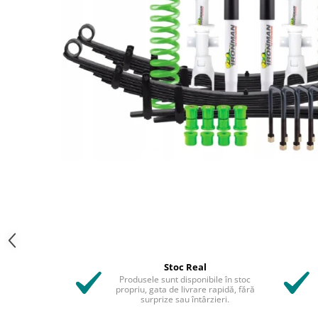
Stoc Real
Produsele sunt disponibile în stoc
propriu, gata de livrare rapidă, fără
surprize sau întârzieri.