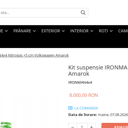
IE
FRÂNARE
EXTERIOR
INTERIOR
ROȚI
CAM
N4x4 Nitrogas +5 cm Volkswagen Amarok
Kit suspensie IRONMA
Amarok
IRONMAN4x4
8.000,00 RON
LA COMANDA
Data de livrare:
maine, 07.08.2026
ADAUG