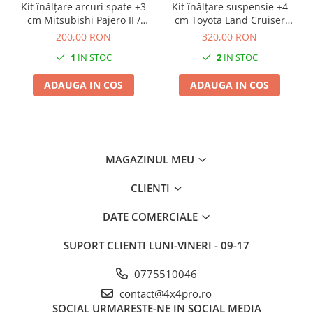
Kit înălțare arcuri spate +3
Kit înălțare suspensie +4
cm Mitsubishi Pajero II /
cm Toyota Land Cruiser
Hyundai Galloper
70/73
200,00 RON
320,00 RON
1
IN STOC
2
IN STOC
ADAUGA IN COS
ADAUGA IN COS
MAGAZINUL MEU
CLIENTI
DATE COMERCIALE
SUPORT CLIENTI
LUNI-VINERI - 09-17
0775510046
contact@4x4pro.ro
SOCIAL
URMARESTE-NE IN SOCIAL MEDIA