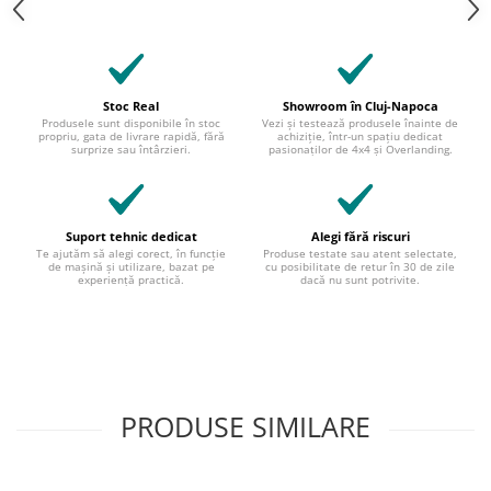
Stoc Real
Showroom în Cluj-Napoca
Produsele sunt disponibile în stoc
Vezi și testează produsele înainte de
propriu, gata de livrare rapidă, fără
achiziție, într-un spațiu dedicat
surprize sau întârzieri.
pasionaților de 4x4 și Overlanding.
Suport tehnic dedicat
Alegi fără riscuri
Te ajutăm să alegi corect, în funcție
Produse testate sau atent selectate,
de mașină și utilizare, bazat pe
cu posibilitate de retur în 30 de zile
experiență practică.
dacă nu sunt potrivite.
PRODUSE SIMILARE