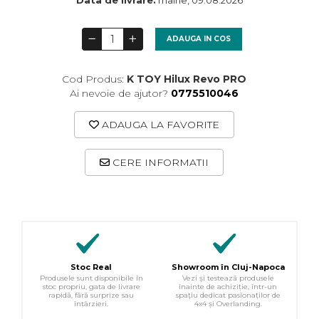
Data de livrare:
maine, 09.08.2026
ADAUGA IN COS
Cod Produs:
K TOY Hilux Revo PRO
Ai nevoie de ajutor?
0775510046
ADAUGA LA FAVORITE
CERE INFORMATII
Stoc Real
Showroom în Cluj-Napoca
Produsele sunt disponibile în
Vezi și testează produsele
stoc propriu, gata de livrare
înainte de achiziție, într-un
rapidă, fără surprize sau
spațiu dedicat pasionaților de
întârzieri.
4x4 și Overlanding.