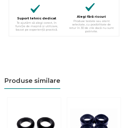
Alegi fără riscuri
Suport tehnic dedicat
Produse testate sau atent
Te ajutăm să alegi corect, în
selectate, cu posibilitate de
funcție de mașină și utilizare,
retur în 30 de zile dacă nu sunt
bazat pe experiență practică.
potrivite.
Produse similare