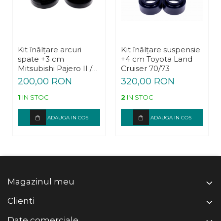
Kit înălțare arcuri
Kit înălțare suspensie
spate +3 cm
+4 cm Toyota Land
Mitsubishi Pajero II /
Cruiser 70/73
Hyundai Galloper
200,00 RON
320,00 RON
1
IN STOC
2
IN STOC
ADAUGA IN COS
ADAUGA IN COS
Magazinul meu
Clienti
Date comerciale