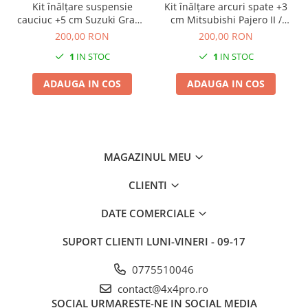
Kit înălțare suspensie
Kit înălțare arcuri spate +3
cauciuc +5 cm Suzuki Grand
cm Mitsubishi Pajero II /
Vitara I
Hyundai Galloper
200,00 RON
200,00 RON
1
IN STOC
1
IN STOC
ADAUGA IN COS
ADAUGA IN COS
MAGAZINUL MEU
CLIENTI
DATE COMERCIALE
SUPORT CLIENTI
LUNI-VINERI - 09-17
0775510046
contact@4x4pro.ro
SOCIAL
URMARESTE-NE IN SOCIAL MEDIA