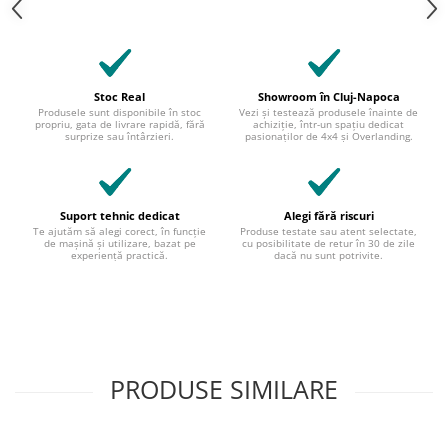
Stoc Real
Showroom în Cluj-Napoca
Produsele sunt disponibile în stoc
Vezi și testează produsele înainte de
propriu, gata de livrare rapidă, fără
achiziție, într-un spațiu dedicat
surprize sau întârzieri.
pasionaților de 4x4 și Overlanding.
Suport tehnic dedicat
Alegi fără riscuri
Te ajutăm să alegi corect, în funcție
Produse testate sau atent selectate,
de mașină și utilizare, bazat pe
cu posibilitate de retur în 30 de zile
experiență practică.
dacă nu sunt potrivite.
PRODUSE SIMILARE