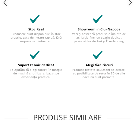
Stoc Real
Showroom în Cluj-Napoca
Produsele sunt disponibile în stoc
Vezi și testează produsele înainte de
propriu, gata de livrare rapidă, fără
achiziție, într-un spațiu dedicat
surprize sau întârzieri.
pasionaților de 4x4 și Overlanding.
Suport tehnic dedicat
Alegi fără riscuri
Te ajutăm să alegi corect, în funcție
Produse testate sau atent selectate,
de mașină și utilizare, bazat pe
cu posibilitate de retur în 30 de zile
experiență practică.
dacă nu sunt potrivite.
PRODUSE SIMILARE