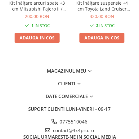
Kit înălțare arcuri spate +3
Kit înălțare suspensie +4
cm Mitsubishi Pajero II /
cm Toyota Land Cruiser
Hyundai Galloper
70/73
200,00 RON
320,00 RON
1
IN STOC
2
IN STOC
ADAUGA IN COS
ADAUGA IN COS
MAGAZINUL MEU
CLIENTI
DATE COMERCIALE
SUPORT CLIENTI
LUNI-VINERI - 09-17
0775510046
contact@4x4pro.ro
SOCIAL
URMARESTE-NE IN SOCIAL MEDIA