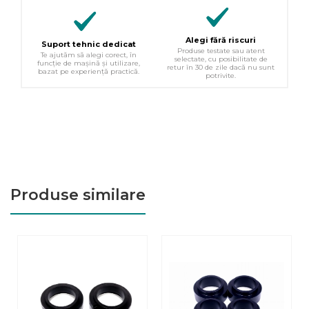
Alegi fără riscuri
Suport tehnic dedicat
Produse testate sau atent
Te ajutăm să alegi corect, în
selectate, cu posibilitate de
funcție de mașină și utilizare,
retur în 30 de zile dacă nu sunt
bazat pe experiență practică.
potrivite.
Produse similare