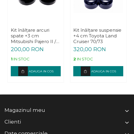
Kit înălțare arcuri
Kit înălțare suspensie
spate +3 cm
+4 cm Toyota Land
Mitsubishi Pajero II /
Cruiser 70/73
Hyundai Galloper
200,00 RON
320,00 RON
1
IN STOC
2
IN STOC
ADAUGA IN COS
ADAUGA IN COS
Magazinul meu
Clienti
Date comerciale