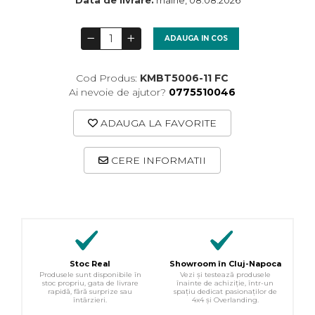
Data de livrare:
maine, 08.08.2026
ADAUGA IN COS
Cod Produs:
KMBT5006-11 FC
Ai nevoie de ajutor?
0775510046
ADAUGA LA FAVORITE
CERE INFORMATII
Stoc Real
Showroom în Cluj-Napoca
Produsele sunt disponibile în
Vezi și testează produsele
stoc propriu, gata de livrare
înainte de achiziție, într-un
rapidă, fără surprize sau
spațiu dedicat pasionaților de
întârzieri.
4x4 și Overlanding.