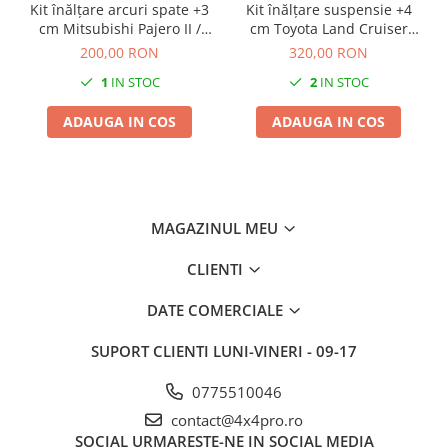
Kit înălțare arcuri spate +3
Kit înălțare suspensie +4
cm Mitsubishi Pajero II /
cm Toyota Land Cruiser
Hyundai Galloper
70/73
200,00 RON
320,00 RON
1
IN STOC
2
IN STOC
ADAUGA IN COS
ADAUGA IN COS
MAGAZINUL MEU
CLIENTI
DATE COMERCIALE
SUPORT CLIENTI
LUNI-VINERI - 09-17
0775510046
contact@4x4pro.ro
SOCIAL
URMARESTE-NE IN SOCIAL MEDIA