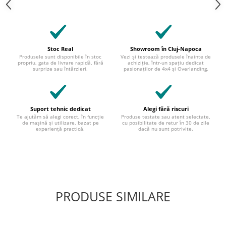
Stoc Real
Showroom în Cluj-Napoca
Produsele sunt disponibile în stoc
Vezi și testează produsele înainte de
propriu, gata de livrare rapidă, fără
achiziție, într-un spațiu dedicat
surprize sau întârzieri.
pasionaților de 4x4 și Overlanding.
Suport tehnic dedicat
Alegi fără riscuri
Te ajutăm să alegi corect, în funcție
Produse testate sau atent selectate,
de mașină și utilizare, bazat pe
cu posibilitate de retur în 30 de zile
experiență practică.
dacă nu sunt potrivite.
PRODUSE SIMILARE