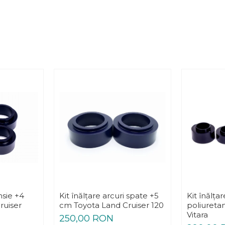
nsie +4
Kit înălțare arcuri spate +5
Kit înălța
ruiser
cm Toyota Land Cruiser 120
poliureta
Vitara
250,00 RON