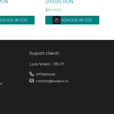
 RON
200,00 RON
2
2
IN STOC
1
I
DAUGA IN COS
ADAUGA IN COS
Suport clienti
Luni-Vineri - 09-17
0775510046
contact@4x4pro.ro
er