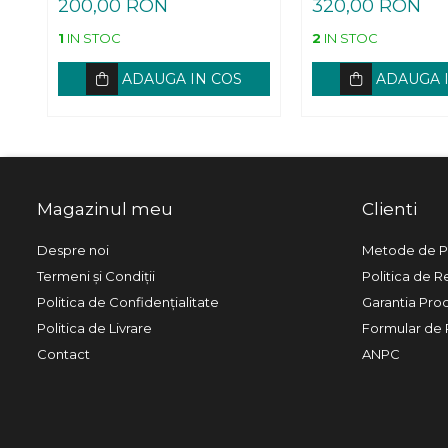
200,00 RON
320,00 RON
1
IN STOC
2
IN STOC
ADAUGA IN COS
ADAUGA 
Magazinul meu
Clienti
Despre noi
Metode de P
Termeni și Condiții
Politica de R
Politica de Confidențialitate
Garantia Pro
Politica de Livrare
Formular de 
Contact
ANPC