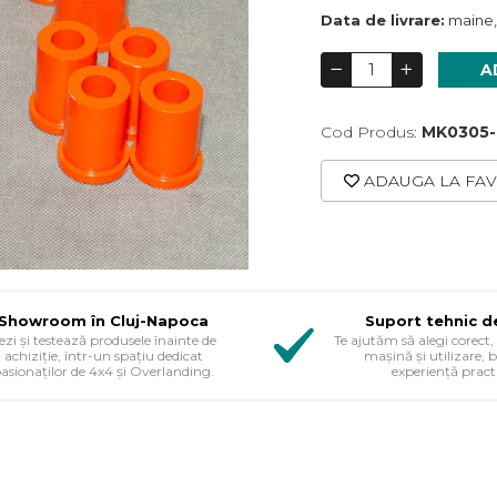
Data de livrare:
maine,
A
Cod Produs:
MK0305
ADAUGA LA FAV
Showroom în Cluj-Napoca
Suport tehnic d
ezi și testează produsele înainte de
Te ajutăm să alegi corect, 
achiziție, într-un spațiu dedicat
mașină și utilizare, 
asionaților de 4x4 și Overlanding.
experiență pract