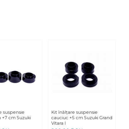
re suspensie
Kit înălțare suspensie
Ki
n +7 cm Suzuki
cauciuc +5 cm Suzuki Grand
po
Vitara I
Gr