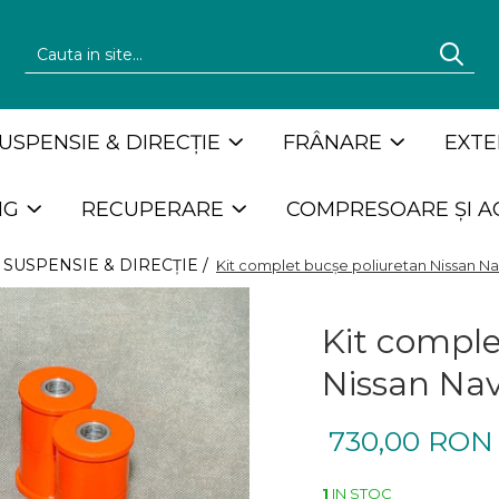
USPENSIE & DIRECȚIE
FRÂNARE
EXTE
NG
RECUPERARE
COMPRESOARE ȘI A
SUSPENSIE & DIRECȚIE /
Kit complet bucșe poliuretan Nissan N
Kit comple
Nissan Na
730,00 RON
1
IN STOC