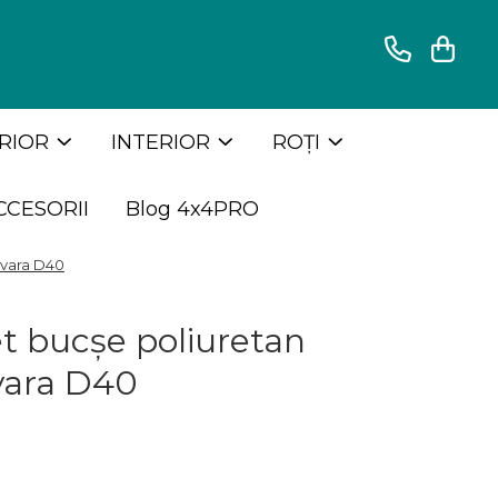
RIOR
INTERIOR
ROȚI
CCESORII
Blog 4x4PRO
avara D40
t bucșe poliuretan
vara D40