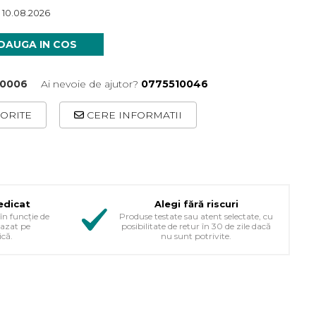
 10.08.2026
DAUGA IN COS
-0006
Ai nevoie de ajutor?
0775510046
ORITE
CERE INFORMATII
edicat
Alegi fără riscuri
în funcție de
Produse testate sau atent selectate, cu
bazat pe
posibilitate de retur în 30 de zile dacă
ică.
nu sunt potrivite.