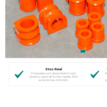
Stoc Real
Produsele sunt disponibile în stoc
V
propriu, gata de livrare rapidă, fără
surprize sau întârzieri.
p