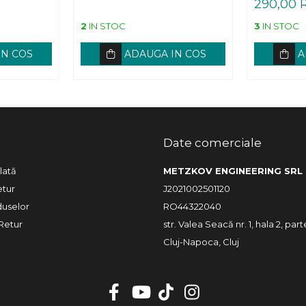
290,00
2
IN STOC
3
IN STOC
IN COS
ADAUGA IN COS
A
Date comerciale
lată
METZKOV ENGINEERING SRL
etur
J2021002501120
duselor
RO44322040
Retur
str. Valea Seacă nr. 1, hala 2, part
Cluj-Napoca, Cluj