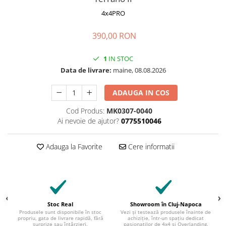
4x4PRO
390,00 RON
1
IN STOC
Data de livrare:
maine, 08.08.2026
ADAUGA IN COS
Cod Produs:
MK0307-0040
Ai nevoie de ajutor?
0775510046
Adauga la Favorite
Cere informatii
Stoc Real
Showroom în Cluj-Napoca
Produsele sunt disponibile în stoc
Vezi și testează produsele înainte de
propriu, gata de livrare rapidă, fără
achiziție, într-un spațiu dedicat
surprize sau întârzieri.
pasionaților de 4x4 și Overlanding.