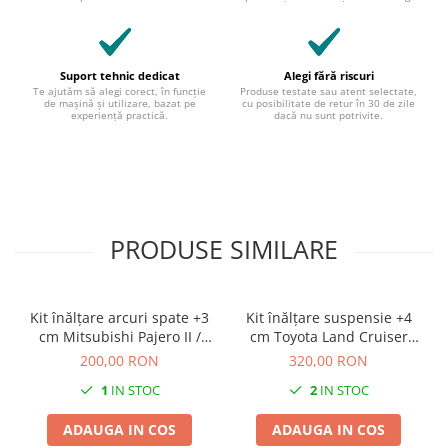
Suport tehnic dedicat
Alegi fără riscuri
Te ajutăm să alegi corect, în funcție
Produse testate sau atent selectate,
de mașină și utilizare, bazat pe
cu posibilitate de retur în 30 de zile
experiență practică.
dacă nu sunt potrivite.
PRODUSE SIMILARE
Kit înălțare arcuri spate +3
Kit înălțare suspensie +4
cm Mitsubishi Pajero II /
cm Toyota Land Cruiser
Hyundai Galloper
70/73
200,00 RON
320,00 RON
1
IN STOC
2
IN STOC
ADAUGA IN COS
ADAUGA IN COS