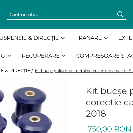
USPENSIE & DIRECȚIE
FRÂNARE
EXTE
NG
RECUPERARE
COMPRESOARE ȘI A
E & DIRECȚIE /
Kit bucșe poliuretan metalice cu corectie caster S
Kit bucșe 
corectie c
2018
750,00 RON