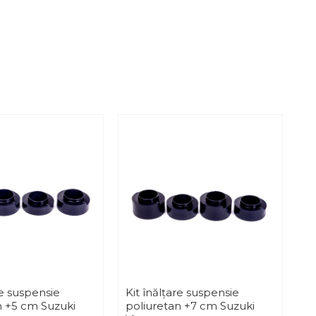
re suspensie
Kit înălțare suspensie
Ki
n +5 cm Suzuki
poliuretan +7 cm Suzuki
c