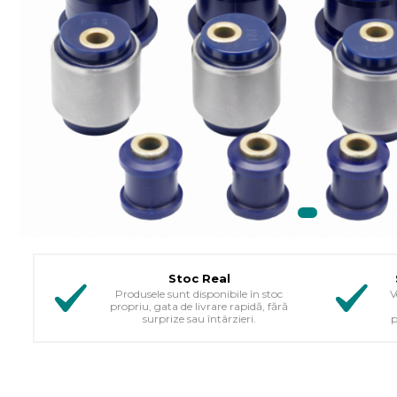
Stoc Real
Produsele sunt disponibile în stoc
V
propriu, gata de livrare rapidă, fără
surprize sau întârzieri.
p