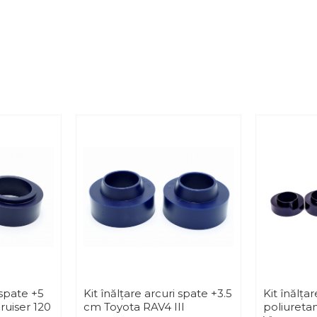
 spate +5
Kit înălțare arcuri spate +3.5
Kit înălța
uiser 120
cm Toyota RAV4 III
poliureta