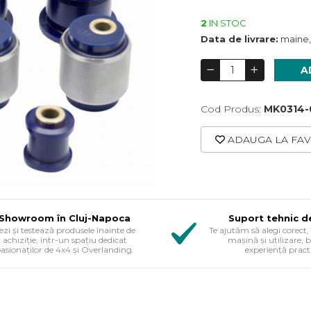
2
IN STOC
Data de livrare:
maine,
A
Cod Produs:
MK0314-
ADAUGA LA FAV
Showroom în Cluj-Napoca
Suport tehnic d
ezi și testează produsele înainte de
Te ajutăm să alegi corect, 
achiziție, într-un spațiu dedicat
mașină și utilizare, 
asionaților de 4x4 și Overlanding.
experiență pract