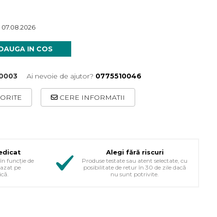
 07.08.2026
DAUGA IN COS
0003
Ai nevoie de ajutor?
0775510046
ORITE
CERE INFORMATII
edicat
Alegi fără riscuri
în funcție de
Produse testate sau atent selectate, cu
bazat pe
posibilitate de retur în 30 de zile dacă
ică.
nu sunt potrivite.