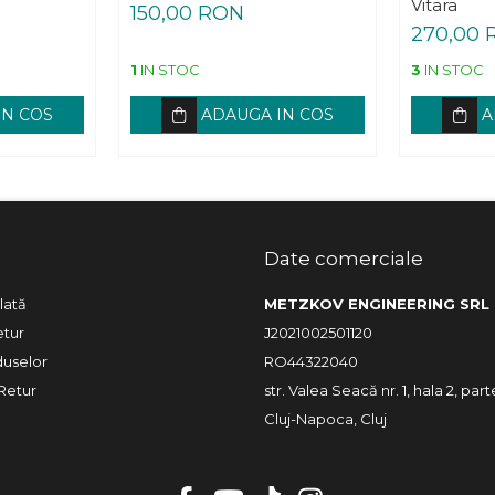
Vitara
150,00 RON
270,00
1
IN STOC
3
IN STOC
IN COS
ADAUGA IN COS
A
Date comerciale
lată
METZKOV ENGINEERING SRL
etur
J2021002501120
duselor
RO44322040
Retur
str. Valea Seacă nr. 1, hala 2, part
Cluj-Napoca, Cluj