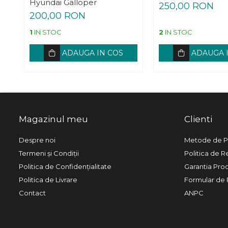
Hyundai Galloper
250,00 RON
200,00 RON
1
IN STOC
2
IN STOC
ADAUGA IN COS
ADAUGA 
Magazinul meu
Clienti
Despre noi
Metode de P
Termeni și Condiții
Politica de R
Politica de Confidențialitate
Garantia Pro
Politica de Livrare
Formular de 
Contact
ANPC