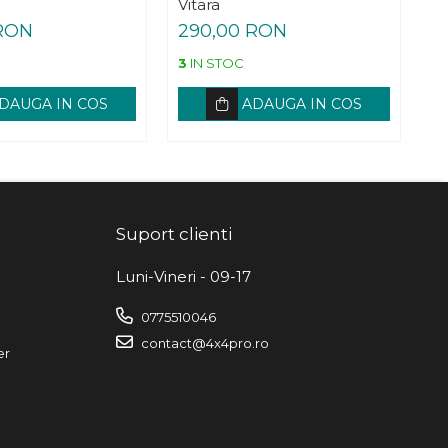
Vitara
Vi
 RON
290,00 RON
2
3
IN STOC
2
DAUGA IN COS
ADAUGA IN COS
Suport clienti
Luni-Vineri - 09-17
0775510046
contact@4x4pro.ro
er