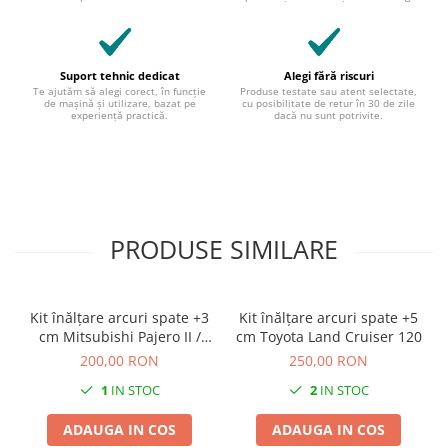
Suport tehnic dedicat
Alegi fără riscuri
Te ajutăm să alegi corect, în funcție
Produse testate sau atent selectate,
de mașină și utilizare, bazat pe
cu posibilitate de retur în 30 de zile
experiență practică.
dacă nu sunt potrivite.
PRODUSE SIMILARE
Kit înălțare arcuri spate +3
Kit înălțare arcuri spate +5
cm Mitsubishi Pajero II /
cm Toyota Land Cruiser 120
Hyundai Galloper
200,00 RON
250,00 RON
1
IN STOC
2
IN STOC
ADAUGA IN COS
ADAUGA IN COS