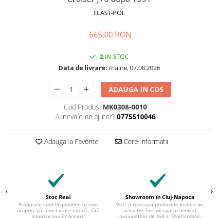
ELAST-POL
665,00 RON
2
IN STOC
Data de livrare:
maine, 07.08.2026
ADAUGA IN COS
Cod Produs:
MK0308-0010
Ai nevoie de ajutor?
0775510046
Adauga la Favorite
Cere informatii
Stoc Real
Showroom în Cluj-Napoca
Produsele sunt disponibile în stoc
Vezi și testează produsele înainte de
propriu, gata de livrare rapidă, fără
achiziție, într-un spațiu dedicat
surprize sau întârzieri.
pasionaților de 4x4 și Overlanding.