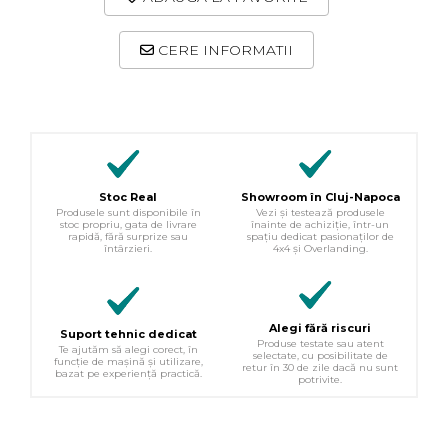
CERE INFORMATII
Stoc Real
Showroom în Cluj-Napoca
Produsele sunt disponibile în
Vezi și testează produsele
stoc propriu, gata de livrare
înainte de achiziție, într-un
rapidă, fără surprize sau
spațiu dedicat pasionaților de
întârzieri.
4x4 și Overlanding.
Alegi fără riscuri
Suport tehnic dedicat
Produse testate sau atent
Te ajutăm să alegi corect, în
selectate, cu posibilitate de
funcție de mașină și utilizare,
retur în 30 de zile dacă nu sunt
bazat pe experiență practică.
potrivite.