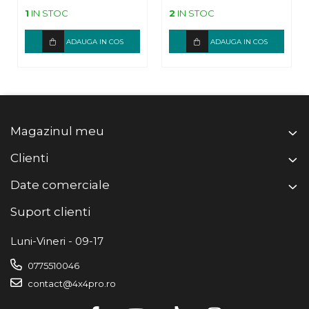
1
IN STOC
2
IN STOC
ADAUGA IN COS
ADAUGA IN COS
Magazinul meu
Clienti
Date comerciale
Suport clienti
Luni-Vineri - 09-17
0775510046
contact@4x4pro.ro