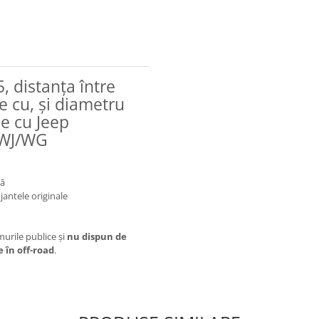
5, distanța între
 cu, și diametru
e cu Jeep
 WJ/WG
vă
 jantele originale
urile publice și
nu dispun de
e în off-road
.