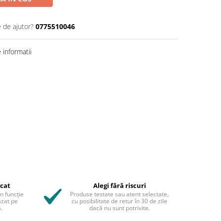
e de ajutor?
0775510046
informatii
icat
Alegi fără riscuri
în funcție
Produse testate sau atent selectate,
azat pe
cu posibilitate de retur în 30 de zile
.
dacă nu sunt potrivite.