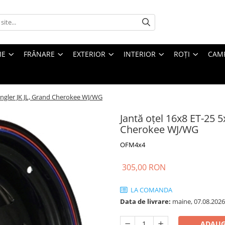
IE
FRÂNARE
EXTERIOR
INTERIOR
ROȚI
CAM
angler JK JL, Grand Cherokee WJ/WG
Jantă oțel 16x8 ET-25 
Cherokee WJ/WG
OFM4x4
305,00 RON
LA COMANDA
Data de livrare:
maine, 07.08.2026
ADAUG