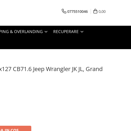
0775510046
0,00
PING & OVERLANDING
RECUPERARE
5x127 CB71.6 Jeep Wrangler JK JL, Grand
A IN COS