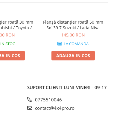
țier roată 30 mm
Flanșă distanțier roată 50 mm
Flanșă dis
ubishi / Toyota /
5x139.7 Suzuki / Lada Niva
centrare
/ Hyundai
,00 RON
145,00 RON
1
IN STOC
LA COMANDA
A IN COS
ADAUGA IN COS
ADA
SUPORT CLIENTI
LUNI-VINERI - 09-17
0775510046
contact@4x4pro.ro