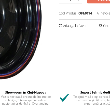
Cod Produs:
OFM014
Ai nevoi
Adauga la Favorite
Cere 
Showroom în Cluj-Napoca
Suport tehnic ded
Vezi și testează produsele înainte de
Te ajutăm să alegi corect, 
achiziție, într-un spațiu dedicat
de mașină și utilizare, b
pasionaților de 4x4 și Overlanding.
experiență practică