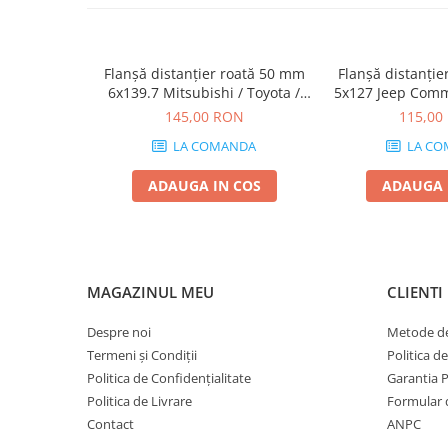
Flanșă distanțier roată 50 mm
Flanșă distanți
6x139.7 Mitsubishi / Toyota /
5x127 Jeep Com
Opel / Hyundai
Cherokee WJ WK
145,00 RON
115,00
LA COMANDA
LA CO
ADAUGA IN COS
ADAUGA 
MAGAZINUL MEU
CLIENTI
Despre noi
Metode de
Termeni și Condiții
Politica d
Politica de Confidențialitate
Garantia 
Politica de Livrare
Formular 
Contact
ANPC