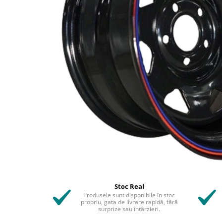
Stoc Real
Produsele sunt disponibile în stoc
propriu, gata de livrare rapidă, fără
surprize sau întârzieri.