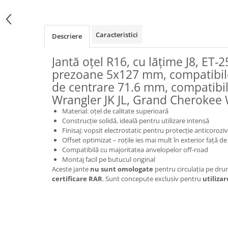
Caracteristici
Descriere
Jantă oțel R16, cu lățime J8, ET-2
prezoane 5x127 mm, compatibile
de centrare 71.6 mm, compatibil
Wrangler JK JL, Grand Cherokee
Material: oțel de calitate superioară
Construcție solidă, ideală pentru utilizare intensă
Finisaj: vopsit electrostatic pentru protecție anticorozi
Offset optimizat – roțile ies mai mult în exterior față de
Compatibilă cu majoritatea anvelopelor off-road
Montaj facil pe butucul original
Aceste jante
nu sunt omologate
pentru circulația pe drum
certificare RAR
. Sunt concepute exclusiv pentru
utilizar