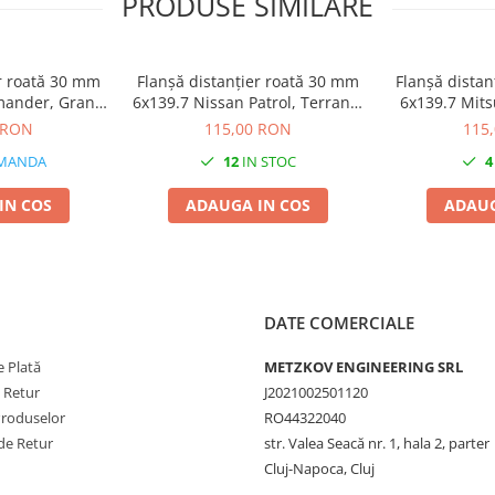
PRODUSE SIMILARE
er roată 30 mm
Flanșă distanțier roată 30 mm
Flanșă distan
mander, Grand
6x139.7 Nissan Patrol, Terrano,
6x139.7 Mits
, Wrangler JK
Navara D22
Opel 
 RON
115,00 RON
115
MANDA
12
IN STOC
4
IN COS
ADAUGA IN COS
ADAUG
DATE COMERCIALE
 Plată
METZKOV ENGINEERING SRL
e Retur
J2021002501120
Produselor
RO44322040
de Retur
str. Valea Seacă nr. 1, hala 2, parter
Cluj-Napoca, Cluj