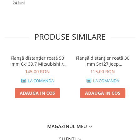
24 luni
PRODUSE SIMILARE
Flanșă distanțier roată 50
Flanșă distanțier roată 30
mm 6x139.7 Mitsubishi /
mm 5x127 Jeep
Toyota / Opel / Hyundai
Commander, Grand
145,00 RON
115,00 RON
Cherokee WJ WK, Wrangler
LA COMANDA
LA COMANDA
JK
ADAUGA IN COS
ADAUGA IN COS
MAGAZINUL MEU
CLIENTI