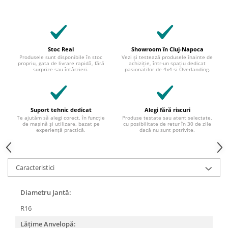
Stoc Real
Showroom în Cluj-Napoca
Produsele sunt disponibile în stoc
Vezi și testează produsele înainte de
propriu, gata de livrare rapidă, fără
achiziție, într-un spațiu dedicat
surprize sau întârzieri.
pasionaților de 4x4 și Overlanding.
Suport tehnic dedicat
Alegi fără riscuri
Te ajutăm să alegi corect, în funcție
Produse testate sau atent selectate,
de mașină și utilizare, bazat pe
cu posibilitate de retur în 30 de zile
experiență practică.
dacă nu sunt potrivite.
Caracteristici
Diametru Jantă:
R16
Lățime Anvelopă: