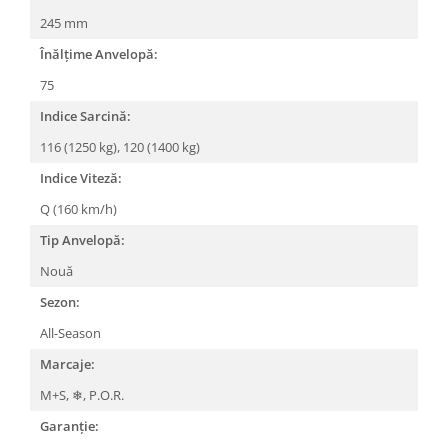
245 mm
Înălțime Anvelopă:
75
Indice Sarcină:
116 (1250 kg),
120 (1400 kg)
Indice Viteză:
Q (160 km/h)
Tip Anvelopă:
Nouă
Sezon:
All-Season
Marcaje:
M+S,
❄︎,
P.O.R.
Garanție: