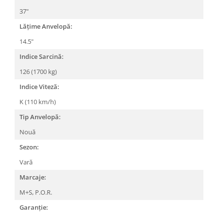
37"
Lățime Anvelopă:
14.5"
Indice Sarcină:
126 (1700 kg)
Indice Viteză:
K (110 km/h)
Tip Anvelopă:
Nouă
Sezon:
Vară
Marcaje:
M+S,
P.O.R.
Garanție: