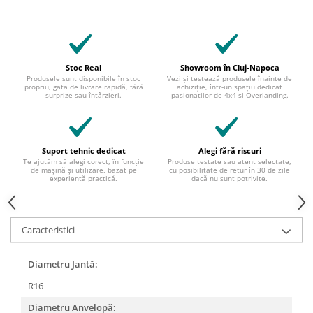
Stoc Real
Showroom în Cluj-Napoca
Produsele sunt disponibile în stoc
Vezi și testează produsele înainte de
propriu, gata de livrare rapidă, fără
achiziție, într-un spațiu dedicat
surprize sau întârzieri.
pasionaților de 4x4 și Overlanding.
Suport tehnic dedicat
Alegi fără riscuri
Te ajutăm să alegi corect, în funcție
Produse testate sau atent selectate,
de mașină și utilizare, bazat pe
cu posibilitate de retur în 30 de zile
experiență practică.
dacă nu sunt potrivite.
Caracteristici
Diametru Jantă:
R16
Diametru Anvelopă: