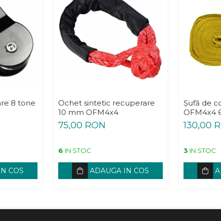
re 8 tone
Ochet sintetic recuperare
Șufă de c
10 mm OFM4x4
OFM4x4 6
75,00 RON
130,00 
6
IN STOC
3
IN STOC
IN COS
ADAUGA IN COS
A