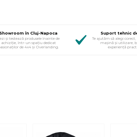
Showroom în Cluj-Napoca
Suport tehnic d
ezi și testează produsele înainte de
Te ajutăm să alegi corect, 
achiziție, într-un spațiu dedicat
mașină și utilizare, 
asionaților de 4x4 și Overlanding.
experiență pract