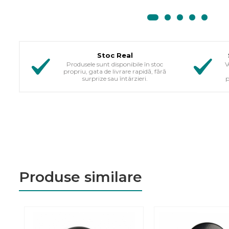
Stoc Real
Produsele sunt disponibile în stoc
V
propriu, gata de livrare rapidă, fără
surprize sau întârzieri.
p
Produse similare