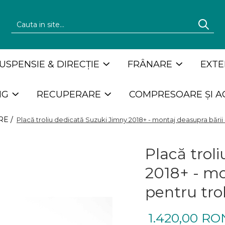
USPENSIE & DIRECȚIE
FRÂNARE
EXTE
NG
RECUPERARE
COMPRESOARE ȘI A
RE /
Placă troliu dedicată Suzuki Jimny 2018+ - montaj deasupra bării -
Placă trol
2018+ - mo
pentru tro
1.420,00 RO