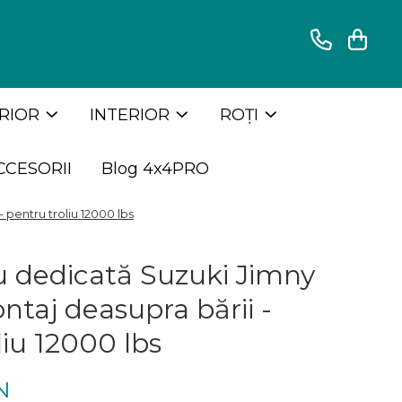
RIOR
INTERIOR
ROȚI
CCESORII
Blog 4x4PRO
 pentru troliu 12000 lbs
iu dedicată Suzuki Jimny
ntaj deasupra bării -
liu 12000 lbs
N