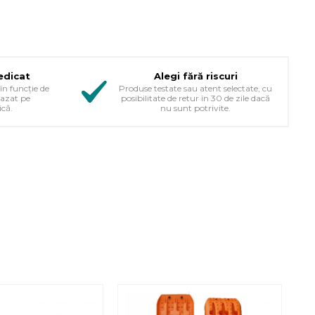
edicat
Alegi fără riscuri
în funcție de
Produse testate sau atent selectate, cu
bazat pe
posibilitate de retur în 30 de zile dacă
ică.
nu sunt potrivite.