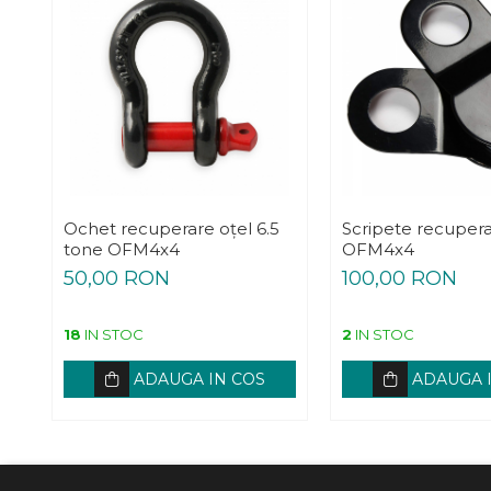
Ochet recuperare oțel 6.5
Scripete recupera
tone OFM4x4
OFM4x4
50,00 RON
100,00 RON
18
IN STOC
2
IN STOC
ADAUGA IN COS
ADAUGA 