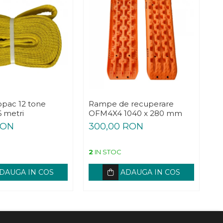
opac 12 tone
Rampe de recuperare
Cr
 metri
OFM4X4 1040 x 280 mm
(
RON
300,00 RON
3
2
IN STOC
3
DAUGA IN COS
ADAUGA IN COS