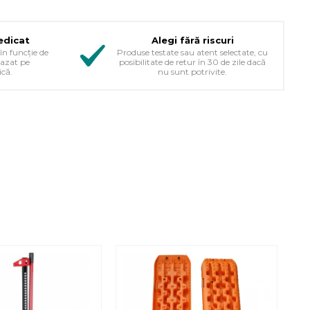
edicat
Alegi fără riscuri
în funcție de
Produse testate sau atent selectate, cu
bazat pe
posibilitate de retur în 30 de zile dacă
ică.
nu sunt potrivite.