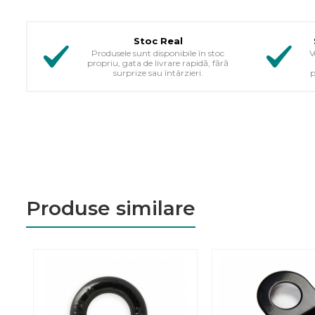
Stoc Real
Produsele sunt disponibile în stoc
V
propriu, gata de livrare rapidă, fără
surprize sau întârzieri.
p
Produse similare