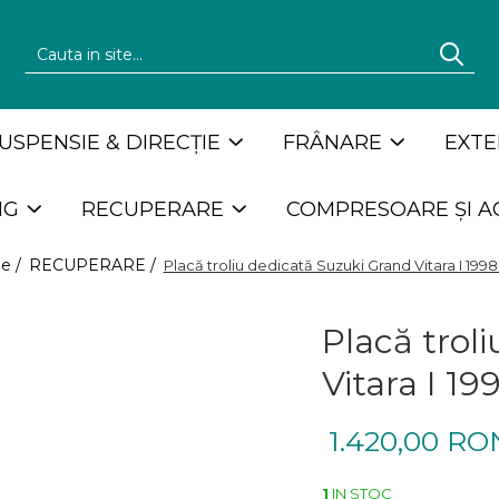
USPENSIE & DIRECȚIE
FRÂNARE
EXTE
NG
RECUPERARE
COMPRESOARE ȘI A
e /
RECUPERARE /
Placă troliu dedicată Suzuki Grand Vitara I 199
Placă trol
Vitara I 1
1.420,00 RO
1
IN STOC