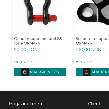
Ochet recuperare oțel 6.5
Scripete recupera
tone OFM4x4
OFM4x4
50,00 RON
100,00 RON
18
IN STOC
2
IN STOC
ADAUGA IN COS
ADAUGA 
Magazinul meu
Clienti