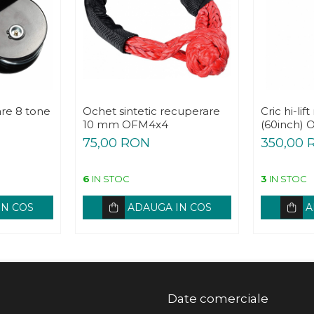
re 8 tone
Ochet sintetic recuperare
Cric hi-lif
10 mm OFM4x4
(60inch)
75,00 RON
350,00 
6
IN STOC
3
IN STOC
IN COS
ADAUGA IN COS
A
Date comerciale