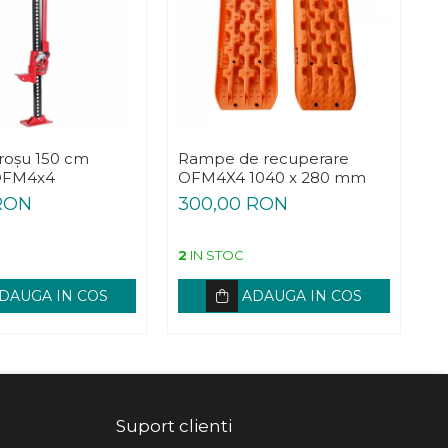
t roșu 150 cm
Rampe de recuperare
Oc
 OFM4x4
OFM4X4 1040 x 280 mm
A
RON
300,00 RON
3
2
IN STOC
L
DAUGA IN COS
ADAUGA IN COS
Suport clienti