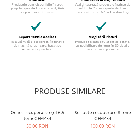
Produsele sunt disponibile în stoc
Vezi și testează produsele înainte de
propriu, gata de livrare rapidă, fără
achiziție, într-un spațiu dedicat
surprize sau întârzieri.
pasionaților de 4x4 și Overlanding.
Suport tehnic dedicat
Alegi fără riscuri
Te ajutăm să alegi corect, în funcție
Produse testate sau atent selectate,
de mașină și utilizare, bazat pe
cu posibilitate de retur în 30 de zile
experiență practică.
dacă nu sunt potrivite.
PRODUSE SIMILARE
Ochet recuperare oțel 6.5
Scripete recuperare 8 tone
tone OFM4x4
OFM4x4
50,00 RON
100,00 RON