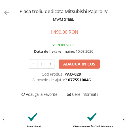
Placă troliu dedicată Mitsubishi Pajero IV
MWM STEEL
1.490,00 RON
1
IN STOC
Data de livrare:
maine, 10.08.2026
ADAUGA IN COS
Cod Produs:
PAQ-029
Ai nevoie de ajutor?
0775510046
Adauga la Favorite
Cere informatii
Stoc Real
Showroom în Cluj-Napoca