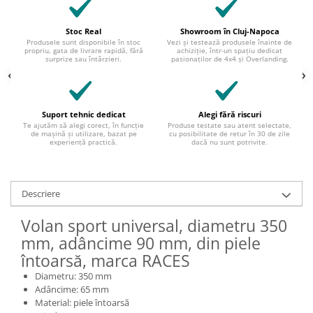
Stoc Real
Showroom în Cluj-Napoca
Produsele sunt disponibile în stoc
Vezi și testează produsele înainte de
propriu, gata de livrare rapidă, fără
achiziție, într-un spațiu dedicat
surprize sau întârzieri.
pasionaților de 4x4 și Overlanding.
Suport tehnic dedicat
Alegi fără riscuri
Te ajutăm să alegi corect, în funcție
Produse testate sau atent selectate,
de mașină și utilizare, bazat pe
cu posibilitate de retur în 30 de zile
experiență practică.
dacă nu sunt potrivite.
Descriere
Volan sport universal, diametru 350
mm, adâncime 90 mm, din piele
întoarsă, marca RACES
Diametru: 350 mm
Adâncime: 65 mm
Material: piele întoarsă