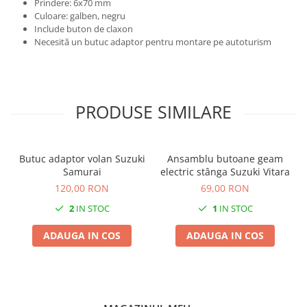
Prindere: 6x70 mm
Culoare: galben, negru
Include buton de claxon
Necesită un butuc adaptor pentru montare pe autoturism
PRODUSE SIMILARE
Butuc adaptor volan Suzuki
Ansamblu butoane geam
Samurai
electric stânga Suzuki Vitara
120,00 RON
69,00 RON
2
IN STOC
1
IN STOC
ADAUGA IN COS
ADAUGA IN COS