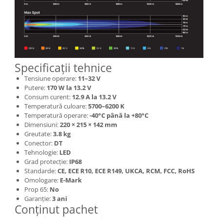
Specificații tehnice
Tensiune operare:
11–32 V
Putere:
170 W la 13.2 V
Consum curent:
12.9 A la 13.2 V
Temperatură culoare:
5700–6200 K
Temperatură operare:
-40°C până la +80°C
Dimensiuni:
220 × 215 × 142 mm
Greutate:
3.8 kg
Conector:
DT
Tehnologie:
LED
Grad protecție:
IP68
Standarde:
CE, ECE R10, ECE R149, UKCA, RCM, FCC, RoHS
Omologare:
E-Mark
Prop 65:
No
Garanție:
3 ani
Conținut pachet