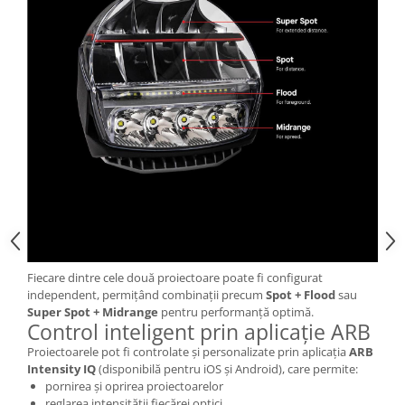
Fiecare dintre cele două proiectoare poate fi configurat
independent, permițând combinații precum
Spot + Flood
sau
Super Spot + Midrange
pentru performanță optimă.
Control inteligent prin aplicație ARB
Proiectoarele pot fi controlate și personalizate prin aplicația
ARB
Intensity IQ
(disponibilă pentru iOS și Android), care permite:
pornirea și oprirea proiectoarelor
reglarea intensității fiecărei optici