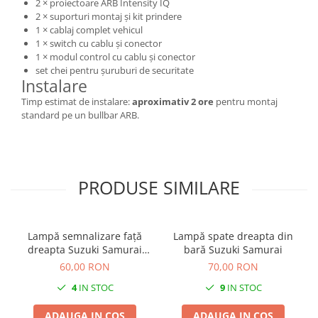
2 × proiectoare ARB Intensity IQ
2 × suporturi montaj și kit prindere
1 × cablaj complet vehicul
1 × switch cu cablu și conector
1 × modul control cu cablu și conector
set chei pentru șuruburi de securitate
Instalare
Timp estimat de instalare:
aproximativ 2 ore
pentru montaj
standard pe un bullbar ARB.
PRODUSE SIMILARE
Lampă semnalizare față
Lampă spate dreapta din
dreapta Suzuki Samurai
bară Suzuki Samurai
1984-1997
60,00 RON
70,00 RON
4
IN STOC
9
IN STOC
ADAUGA IN COS
ADAUGA IN COS