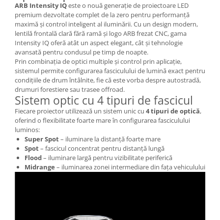
ARB Intensity IQ
este o nouă generație de proiectoare LED
premium dezvoltate complet de la zero pentru performanță
maximă și control inteligent al iluminării. Cu un design modern,
lentilă frontală clară fără ramă și logo ARB frezat CNC, gama
Intensity IQ oferă atât un aspect elegant, cât și tehnologie
avansată pentru condusul pe timp de noapte.
Prin combinația de optici multiple și control prin aplicație,
sistemul permite configurarea fasciculului de lumină exact pentru
condițiile de drum întâlnite, fie că este vorba despre autostradă,
drumuri forestiere sau trasee offroad.
Sistem optic cu 4 tipuri de fascicul
Fiecare proiector utilizează un sistem unic cu
4 tipuri de optică
,
oferind o flexibilitate foarte mare în configurarea fasciculului
luminos:
Super Spot
– iluminare la distanță foarte mare
Spot
– fascicul concentrat pentru distanță lungă
Flood
– iluminare largă pentru vizibilitate periferică
Midrange
– iluminarea zonei intermediare din fața vehiculului