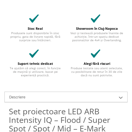
Stoc Real
Showroom în Cluj-Napoca
Produsele sunt disponibile în stoc
Vezi și testează produsele înainte de
propriu, gata de livrare rapidă, fără
achiziție, într-un spațiu dedicat
surprize sau întârzieri.
pasionaților de 4x4 și Overlanding.
Suport tehnic dedicat
Alegi fără riscuri
Te ajutăm să alegi corect, în funcție
Produse testate sau atent selectate,
de mașină și utilizare, bazat pe
cu posibilitate de retur în 30 de zile
experiență practică.
dacă nu sunt potrivite.
Descriere
Set proiectoare LED ARB
Intensity IQ – Flood / Super
Spot / Spot / Mid – E-Mark