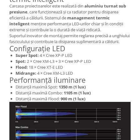
Carcasa proiectoarelor este realizată din
aluminiu turnat sub
presiune
, care funcționează și ca radiator pentru disiparea
eficientă a căldurii. Sistemul de
management termic
inteligent
menține performanța LED-urilor chiar și în condiții
extreme și contribuie la o durată de viață ridicată.
Suportul inovator de montaj permite reglarea precisă a unghiului
fasciculului și contribuie la disiparea suplimentară a căldurii.
Configurație LED
Super Spot:
4 × Cree XP-P LED
Spot:
2 × Cree XM-L3 + 3 × Cree XP-P LED
Flood:
18 × Cree XT-E LED
Midrange:
4 × Cree XM-L3 LED
Performanță iluminare
Distanță maximă Spot:
1350 m (1 lux)
Distanță maximă Combo:
1105 m (1 lux)
Distanță maximă Flood:
900 m (1 lux)