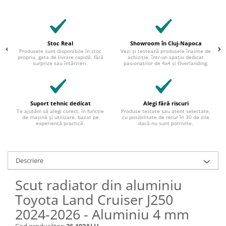
Stoc Real
Showroom în Cluj-Napoca
Produsele sunt disponibile în stoc
Vezi și testează produsele înainte de
propriu, gata de livrare rapidă, fără
achiziție, într-un spațiu dedicat
surprize sau întârzieri.
pasionaților de 4x4 și Overlanding.
Suport tehnic dedicat
Alegi fără riscuri
Te ajutăm să alegi corect, în funcție
Produse testate sau atent selectate,
de mașină și utilizare, bazat pe
cu posibilitate de retur în 30 de zile
experiență practică.
dacă nu sunt potrivite.
Descriere
Scut radiator din aluminiu
Toyota Land Cruiser J250
2024-2026 - Aluminiu 4 mm
Cod producător:
26.192ALU