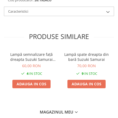
Caracteristici
PRODUSE SIMILARE
Lampă semnalizare față
Lampă spate dreapta din
dreapta Suzuki Samurai
bară Suzuki Samurai
1984-1997
60,00 RON
70,00 RON
4
IN STOC
9
IN STOC
ADAUGA IN COS
ADAUGA IN COS
MAGAZINUL MEU