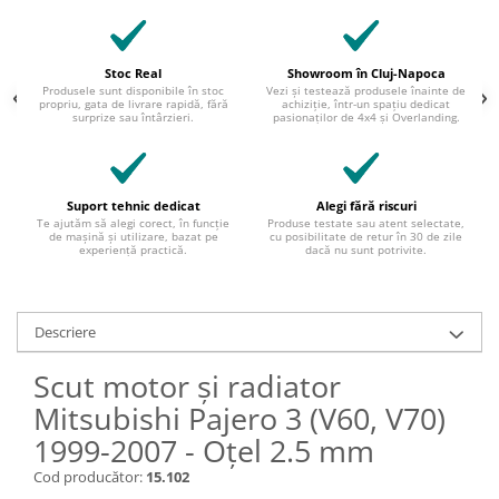
Stoc Real
Showroom în Cluj-Napoca
Produsele sunt disponibile în stoc
Vezi și testează produsele înainte de
propriu, gata de livrare rapidă, fără
achiziție, într-un spațiu dedicat
surprize sau întârzieri.
pasionaților de 4x4 și Overlanding.
Suport tehnic dedicat
Alegi fără riscuri
Te ajutăm să alegi corect, în funcție
Produse testate sau atent selectate,
de mașină și utilizare, bazat pe
cu posibilitate de retur în 30 de zile
experiență practică.
dacă nu sunt potrivite.
Descriere
Scut motor și radiator
Mitsubishi Pajero 3 (V60, V70)
1999-2007 - Oțel 2.5 mm
Cod producător:
15.102