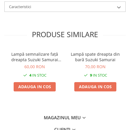
Caracteristici
PRODUSE SIMILARE
Lampă semnalizare față
Lampă spate dreapta din
dreapta Suzuki Samurai
bară Suzuki Samurai
1984-1997
60,00 RON
70,00 RON
4
IN STOC
9
IN STOC
ADAUGA IN COS
ADAUGA IN COS
MAGAZINUL MEU
CLIENTI