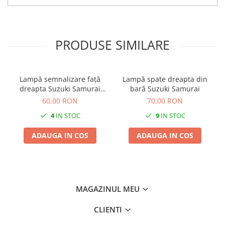
PRODUSE SIMILARE
Lampă semnalizare față
Lampă spate dreapta din
dreapta Suzuki Samurai
bară Suzuki Samurai
1984-1997
60,00 RON
70,00 RON
4
IN STOC
9
IN STOC
ADAUGA IN COS
ADAUGA IN COS
MAGAZINUL MEU
CLIENTI