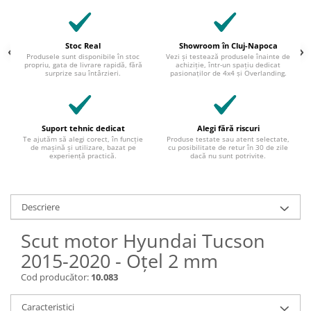
Stoc Real
Showroom în Cluj-Napoca
Produsele sunt disponibile în stoc
Vezi și testează produsele înainte de
propriu, gata de livrare rapidă, fără
achiziție, într-un spațiu dedicat
surprize sau întârzieri.
pasionaților de 4x4 și Overlanding.
Suport tehnic dedicat
Alegi fără riscuri
Te ajutăm să alegi corect, în funcție
Produse testate sau atent selectate,
de mașină și utilizare, bazat pe
cu posibilitate de retur în 30 de zile
experiență practică.
dacă nu sunt potrivite.
Descriere
Scut motor Hyundai Tucson
2015-2020 - Oțel 2 mm
Cod producător:
10.083
Caracteristici