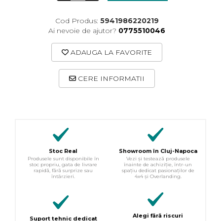
Cod Produs:
5941986220219
Ai nevoie de ajutor?
0775510046
ADAUGA LA FAVORITE
CERE INFORMATII
Stoc Real
Showroom în Cluj-Napoca
Produsele sunt disponibile în
Vezi și testează produsele
stoc propriu, gata de livrare
înainte de achiziție, într-un
rapidă, fără surprize sau
spațiu dedicat pasionaților de
întârzieri.
4x4 și Overlanding.
Alegi fără riscuri
Suport tehnic dedicat