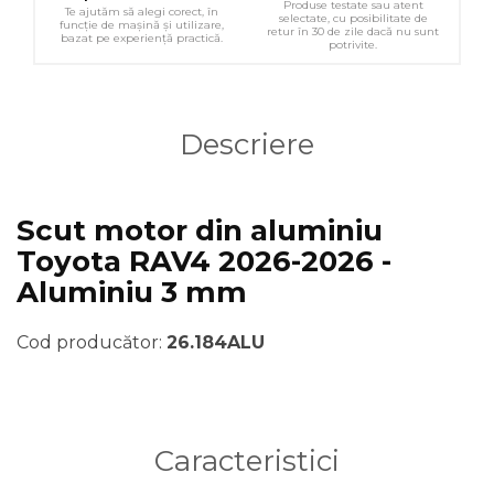
Produse testate sau atent
Te ajutăm să alegi corect, în
selectate, cu posibilitate de
funcție de mașină și utilizare,
retur în 30 de zile dacă nu sunt
bazat pe experiență practică.
potrivite.
Descriere
Scut motor din aluminiu
Toyota RAV4 2026-2026 -
Aluminiu 3 mm
Cod producător:
26.184ALU
Caracteristici