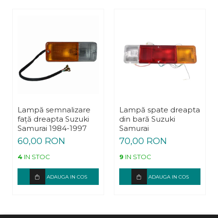
Lampă semnalizare
Lampă spate dreapta
față dreapta Suzuki
din bară Suzuki
Samurai 1984-1997
Samurai
60,00 RON
70,00 RON
4
IN STOC
9
IN STOC
ADAUGA IN COS
ADAUGA IN COS