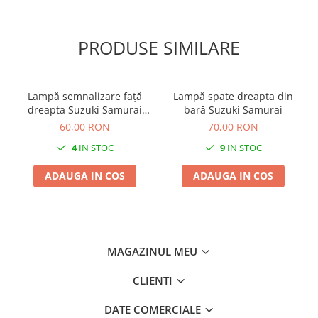
PRODUSE SIMILARE
Lampă semnalizare față
Lampă spate dreapta din
dreapta Suzuki Samurai
bară Suzuki Samurai
1984-1997
60,00 RON
70,00 RON
4
IN STOC
9
IN STOC
ADAUGA IN COS
ADAUGA IN COS
MAGAZINUL MEU
CLIENTI
DATE COMERCIALE