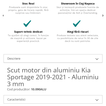
Stoc Real
Showroom în Cluj-Napoca
Produsele sunt disponibile în stoc
Vezi și testează produsele înainte de
propriu, gata de livrare rapidă, fără
achiziție, într-un spațiu dedicat
surprize sau întârzieri.
pasionaților de 4x4 și Overlanding.
Suport tehnic dedicat
Alegi fără riscuri
Te ajutăm să alegi corect, în funcție
Produse testate sau atent selectate,
de mașină și utilizare, bazat pe
cu posibilitate de retur în 30 de zile
experiență practică.
dacă nu sunt potrivite.
Descriere
Scut motor din aluminiu Kia
Sportage 2019-2021 - Aluminiu
3 mm
Cod producător:
10.090ALU
Caracteristici