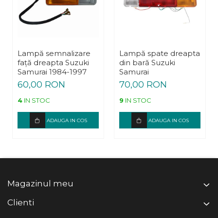
Lampă semnalizare
Lampă spate dreapta
față dreapta Suzuki
din bară Suzuki
Samurai 1984-1997
Samurai
60,00 RON
70,00 RON
4
IN STOC
9
IN STOC
ADAUGA IN COS
ADAUGA IN COS
Magazinul meu
Clienti