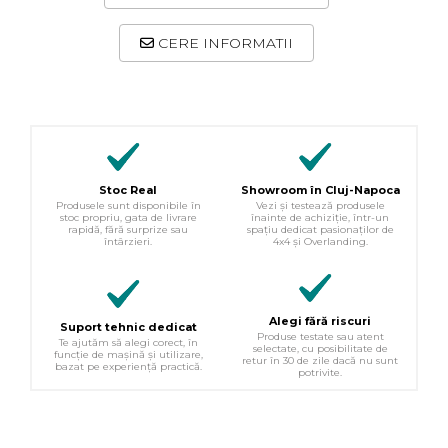
CERE INFORMATII
Stoc Real
Showroom în Cluj-Napoca
Produsele sunt disponibile în
Vezi și testează produsele
stoc propriu, gata de livrare
înainte de achiziție, într-un
rapidă, fără surprize sau
spațiu dedicat pasionaților de
întârzieri.
4x4 și Overlanding.
Alegi fără riscuri
Suport tehnic dedicat
Produse testate sau atent
Te ajutăm să alegi corect, în
selectate, cu posibilitate de
funcție de mașină și utilizare,
retur în 30 de zile dacă nu sunt
bazat pe experiență practică.
potrivite.