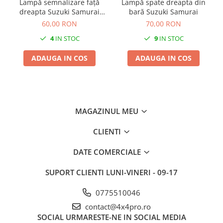
Lampă semnalizare față
Lampă spate dreapta din
dreapta Suzuki Samurai
bară Suzuki Samurai
1984-1997
60,00 RON
70,00 RON
4
IN STOC
9
IN STOC
ADAUGA IN COS
ADAUGA IN COS
MAGAZINUL MEU
CLIENTI
DATE COMERCIALE
SUPORT CLIENTI
LUNI-VINERI - 09-17
0775510046
contact@4x4pro.ro
SOCIAL
URMARESTE-NE IN SOCIAL MEDIA