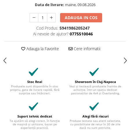
Data de livrare:
maine, 09.08.2026
ADAUGA IN COS
Cod Produs:
5941986205247
Ai nevoie de ajutor?
0775510046
Adauga la Favorite
Cere informatii
Stoc Real
Showroom în Cluj-Napoca
Produsele sunt disponibile în stoc
Vezi și testează produsele înainte de
propriu, gata de livrare rapidă, fără
achiziție, într-un spațiu dedicat
surprize sau întârzieri.
pasionaților de 4x4 și Overlanding.
Suport tehnic dedicat
Alegi fără riscuri
Te ajutăm să alegi corect, în funcție
Produse testate sau atent selectate,
de mașină și utilizare, bazat pe
cu posibilitate de retur în 30 de zile
experiență practică.
dacă nu sunt potrivite.