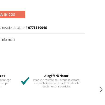
A IN COS
Ai nevoie de ajutor?
0775510046
informatii
icat
Alegi fără riscuri
în funcție
Produse testate sau atent selectate,
azat pe
cu posibilitate de retur în 30 de zile
.
dacă nu sunt potrivite.