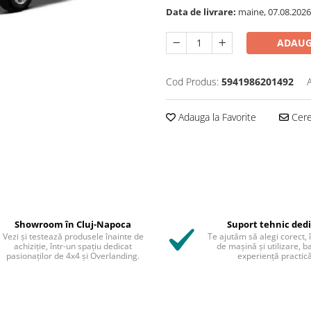
Data de livrare:
maine, 07.08.2026
ADAUG
Cod Produs:
5941986201492
Adauga la Favorite
Cere 
Showroom în Cluj-Napoca
Suport tehnic ded
Vezi și testează produsele înainte de
Te ajutăm să alegi corect, 
achiziție, într-un spațiu dedicat
de mașină și utilizare, b
pasionaților de 4x4 și Overlanding.
experiență practică