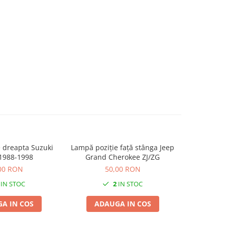
 dreapta Suzuki
Lampă poziție față stânga Jeep
Lampă poziț
 1988-1998
Grand Cherokee ZJ/ZG
Grand
00 RON
50,00 RON
IN STOC
2
IN STOC
A IN COS
ADAUGA IN COS
ADA