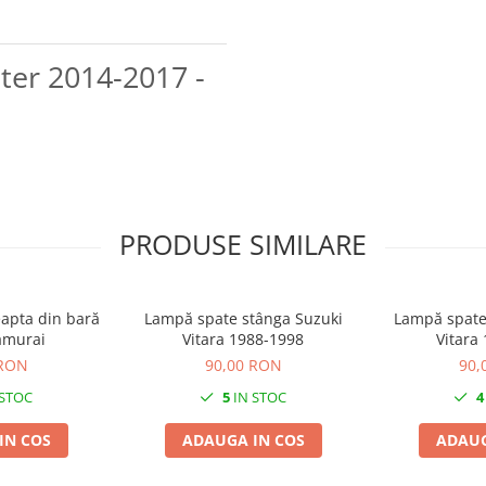
ter 2014-2017 -
PRODUSE SIMILARE
apta din bară
Lampă spate stânga Suzuki
Lampă spate
amurai
Vitara 1988-1998
Vitara
 RON
90,00 RON
90,
 STOC
5
IN STOC
4
IN COS
ADAUGA IN COS
ADAUG