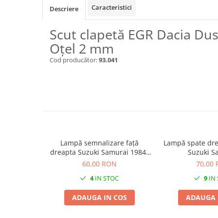
Caracteristici
Descriere
Scut clapetă EGR Dacia Dus
Oțel 2 mm
Cod producător:
93.041
Lampă semnalizare față
Lampă spate dre
dreapta Suzuki Samurai 1984-
Suzuki S
1997
60,00 RON
70,00
4
IN STOC
9
IN
ADAUGA IN COS
ADAUGA 