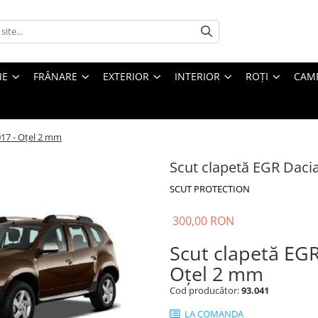
IE
FRÂNARE
EXTERIOR
INTERIOR
ROȚI
CAM
017 - Oțel 2 mm
Scut clapetă EGR Daci
SCUT PROTECTION
300,00 RON
Scut clapetă EGR
Oțel 2 mm
Cod producător:
93.041
LA COMANDA