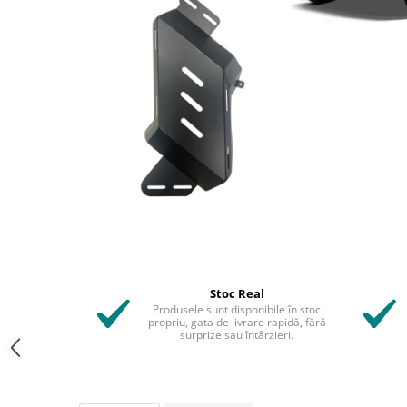
Stoc Real
Produsele sunt disponibile în stoc
propriu, gata de livrare rapidă, fără
surprize sau întârzieri.