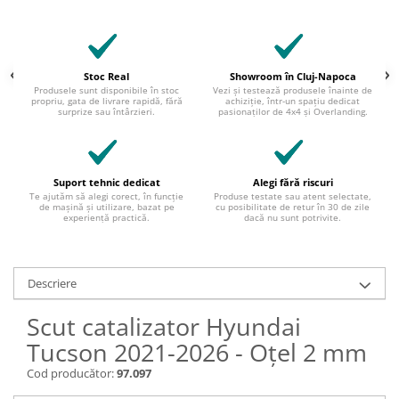
Stoc Real
Showroom în Cluj-Napoca
Produsele sunt disponibile în stoc
Vezi și testează produsele înainte de
propriu, gata de livrare rapidă, fără
achiziție, într-un spațiu dedicat
surprize sau întârzieri.
pasionaților de 4x4 și Overlanding.
Suport tehnic dedicat
Alegi fără riscuri
Te ajutăm să alegi corect, în funcție
Produse testate sau atent selectate,
de mașină și utilizare, bazat pe
cu posibilitate de retur în 30 de zile
experiență practică.
dacă nu sunt potrivite.
Descriere
Scut catalizator Hyundai
Tucson 2021-2026 - Oțel 2 mm
Cod producător:
97.097