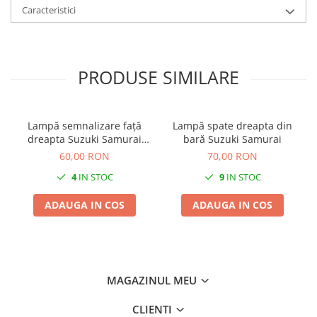
Caracteristici
PRODUSE SIMILARE
Lampă semnalizare față
Lampă spate dreapta din
dreapta Suzuki Samurai
bară Suzuki Samurai
1984-1997
60,00 RON
70,00 RON
4
IN STOC
9
IN STOC
ADAUGA IN COS
ADAUGA IN COS
MAGAZINUL MEU
CLIENTI