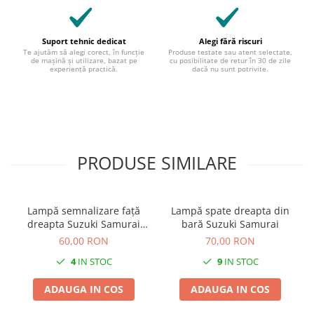
Suport tehnic dedicat
Alegi fără riscuri
Te ajutăm să alegi corect, în funcție
Produse testate sau atent selectate,
de mașină și utilizare, bazat pe
cu posibilitate de retur în 30 de zile
experiență practică.
dacă nu sunt potrivite.
PRODUSE SIMILARE
Lampă semnalizare față
Lampă spate dreapta din
dreapta Suzuki Samurai
bară Suzuki Samurai
1984-1997
60,00 RON
70,00 RON
4
IN STOC
9
IN STOC
ADAUGA IN COS
ADAUGA IN COS