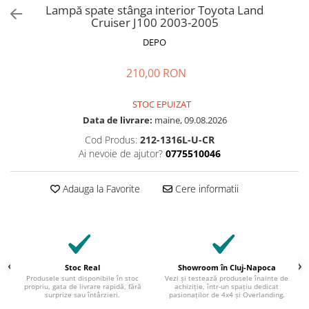
Lampă spate stânga interior Toyota Land
Cruiser J100 2003-2005
DEPO
210,00 RON
STOC EPUIZAT
Data de livrare:
maine, 09.08.2026
Cod Produs:
212-1316L-U-CR
Ai nevoie de ajutor?
0775510046
Adauga la Favorite
Cere informatii
Stoc Real
Showroom în Cluj-Napoca
Produsele sunt disponibile în stoc
Vezi și testează produsele înainte de
propriu, gata de livrare rapidă, fără
achiziție, într-un spațiu dedicat
surprize sau întârzieri.
pasionaților de 4x4 și Overlanding.