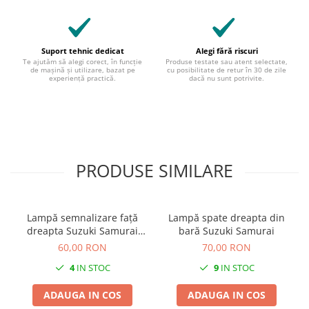
Suport tehnic dedicat
Alegi fără riscuri
Te ajutăm să alegi corect, în funcție
Produse testate sau atent selectate,
de mașină și utilizare, bazat pe
cu posibilitate de retur în 30 de zile
experiență practică.
dacă nu sunt potrivite.
PRODUSE SIMILARE
Lampă semnalizare față
Lampă spate dreapta din
dreapta Suzuki Samurai
bară Suzuki Samurai
1984-1997
60,00 RON
70,00 RON
4
IN STOC
9
IN STOC
ADAUGA IN COS
ADAUGA IN COS