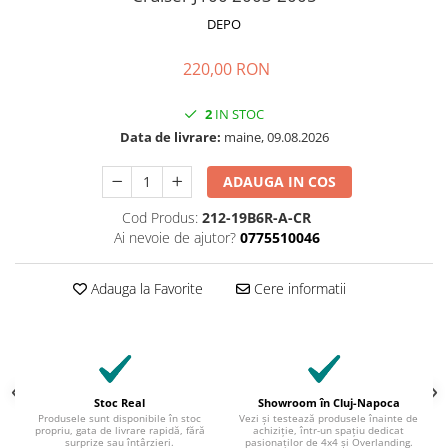
DEPO
220,00 RON
2
IN STOC
Data de livrare:
maine, 09.08.2026
ADAUGA IN COS
Cod Produs:
212-19B6R-A-CR
Ai nevoie de ajutor?
0775510046
Adauga la Favorite
Cere informatii
Stoc Real
Showroom în Cluj-Napoca
Produsele sunt disponibile în stoc
Vezi și testează produsele înainte de
propriu, gata de livrare rapidă, fără
achiziție, într-un spațiu dedicat
surprize sau întârzieri.
pasionaților de 4x4 și Overlanding.