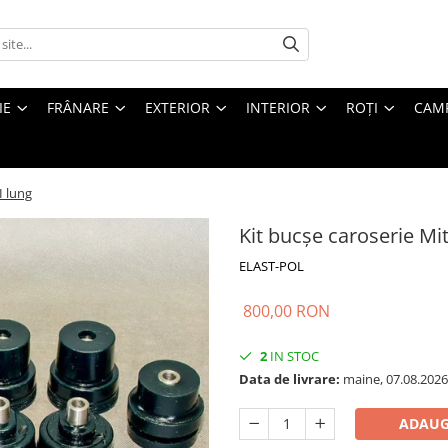
IE
FRÂNARE
EXTERIOR
INTERIOR
ROȚI
CAM
I lung
Kit bucșe caroserie Mit
ELAST-POL
800,00 RON
2
IN STOC
Data de livrare:
maine, 07.08.2026
ADAUG