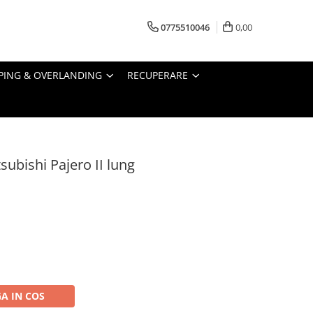
0775510046
0,00
PING & OVERLANDING
RECUPERARE
subishi Pajero II lung
A IN COS