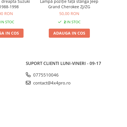
 dreapta Suzuki
Lampă poziție față stânga Jeep
Lampă poziț
 1988-1998
Grand Cherokee ZJ/ZG
Grand
00 RON
50,00 RON
IN STOC
2
IN STOC
A IN COS
ADAUGA IN COS
ADA
SUPORT CLIENTI
LUNI-VINERI - 09-17
0775510046
contact@4x4pro.ro