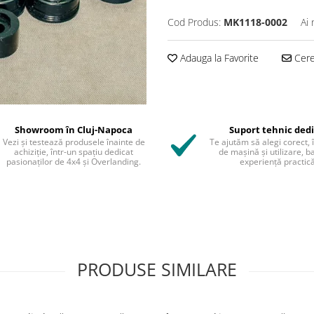
Cod Produs:
MK1118-0002
Ai 
Adauga la Favorite
Cere 
Showroom în Cluj-Napoca
Suport tehnic ded
Vezi și testează produsele înainte de
Te ajutăm să alegi corect, 
achiziție, într-un spațiu dedicat
de mașină și utilizare, b
pasionaților de 4x4 și Overlanding.
experiență practică
PRODUSE SIMILARE