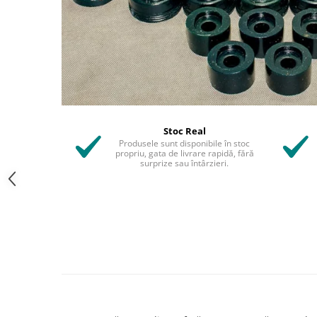
Stoc Real
Produsele sunt disponibile în stoc
propriu, gata de livrare rapidă, fără
surprize sau întârzieri.