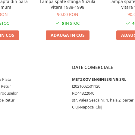
apta din bară
Lampă spate stânga Suzuki
Lampă spate
amurai
Vitara 1988-1998
Vitara
 RON
90,00 RON
90,
 STOC
5
IN STOC
4
IN COS
ADAUGA IN COS
ADAUG
DATE COMERCIALE
 Plată
METZKOV ENGINEERING SRL
e Retur
J2021002501120
Produselor
RO44322040
de Retur
str. Valea Seacă nr. 1, hala 2, parter
Cluj-Napoca, Cluj