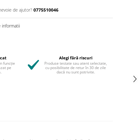
nevoie de ajutor?
0775510046
informatii
icat
Alegi fără riscuri
în funcție
Produse testate sau atent selectate,
azat pe
cu posibilitate de retur în 30 de zile
.
dacă nu sunt potrivite.