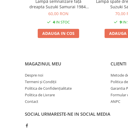
Lampă semnalizare față
Lampă spate dre
dreapta Suzuki Samurai 1984-
Suzuki S
1997
60,00 RON
70,00
4
IN STOC
9
IN
ADAUGA IN COS
ADAUGA 
MAGAZINUL MEU
CLIENTI
Despre noi
Metode de
Termeni și Condiții
Politica d
Politica de Confidențialitate
Garantia 
Politica de Livrare
Formular 
Contact
ANPC
SOCIAL
URMARESTE-NE IN SOCIAL MEDIA