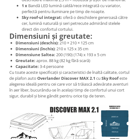
1 x
Bandă LED lumină caldă/rece integrată cu variator,
perfectă pentru iluminare pe timp de noapte.
Sky roof-ul integrat:
oferă o deschidere generoasă către
cer, lumină naturală și seri petrecute admirând stelele
direct din confortul cortului.
Dimensiuni și greutate:
Dimensiuni (deschis):
210 × 210 × 125 cm
Dimensiuni (închis)
: 210 x 125 x 35 cm
Dimensiune Saltea:
200 (190) (174) x 193 x 5 cm
Greutate:
aprox. 88 kg (82 kg fără scară)
Capacitate:
3-4 persoane
Cu toate aceste specificații și caracteristici de înaltă calitate, cortul
de plafon auto
Overlander Discover MAX 2.1
cu
Sky Roof
este
alegerea ideală pentru cei care vor să trăiască adevărate aventuri
în aer liber, bucurându-se în același timp de confortul unui cort
sigur, durabil și bine gândit pentru orice tip de teren.