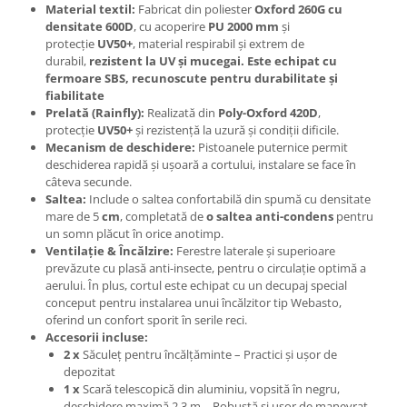
Material textil:
Fabricat din poliester
Oxford 260G cu
densitate 600D
, cu acoperire
PU 2000 mm
și
protecție
UV50+
, material respirabil și extrem de
durabil,
rezistent la UV și mucegai. Este echipat cu
fermoare SBS, recunoscute pentru durabilitate și
fiabilitate
Prelată (Rainfly):
Realizată din
Poly-Oxford 420D
,
protecție
UV50+
și rezistență la uzură și condiții dificile.
Mecanism de deschidere:
Pistoanele puternice permit
deschiderea rapidă și ușoară a cortului, instalare se face în
câteva secunde.
Saltea:
Include o saltea confortabilă din spumă cu densitate
mare de 5
cm
, completată de
o saltea anti-condens
pentru
un somn plăcut în orice anotimp.
Ventilație & Încălzire:
Ferestre laterale și superioare
prevăzute cu plasă anti-insecte, pentru o circulație optimă a
aerului. În plus, cortul este echipat cu un decupaj special
conceput pentru instalarea unui încălzitor tip Webasto,
oferind un confort sporit în serile reci.
Accesorii incluse:
2 x
Săculeț pentru încălțăminte – Practici și ușor de
depozitat
1 x
Scară telescopică din aluminiu, vopsită în negru,
deschidere maximă 2.3 m – Robustă și ușor de manevrat