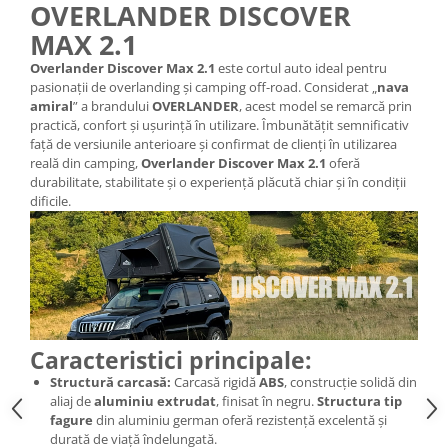
OVERLANDER DISCOVER
MAX 2.1
Overlander Discover Max 2.1
este cortul auto ideal pentru
pasionații de overlanding și camping off-road. Considerat „
nava
amiral
” a brandului
OVERLANDER
, acest model se remarcă prin
practică, confort și ușurință în utilizare. Îmbunătățit semnificativ
față de versiunile anterioare și confirmat de clienți în utilizarea
reală din camping,
Overlander Discover Max 2.1
oferă
durabilitate, stabilitate și o experiență plăcută chiar și în condiții
dificile.
Caracteristici principale:
Structură carcasă:
Carcasă rigidă
ABS
, construcție solidă din
aliaj de
aluminiu extrudat
, finisat în negru.
Structura tip
fagure
din aluminiu german oferă rezistență excelentă și
durată de viață îndelungată.