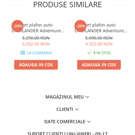
PRODUSE SIMILARE
Cort plafon auto
Cort plafon auto
-20%
-20%
OVERLANDER Adventure
OVERLANDER Adventure
160 cm cu sky roof
140 cm cu sky roof
6.290,00 RON
5.690,00 RON
5.032,00 RON
4.552,00 RON
LA COMANDA
1
IN STOC
ADAUGA IN COS
ADAUGA IN COS
MAGAZINUL MEU
CLIENTI
DATE COMERCIALE
SUPORT CLIENTI
LUNI-VINERI - 09-17