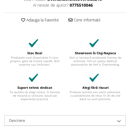
Ai nevoie de ajutor?
0775510046
Adauga la Favorite
Cere informatii
Stoc Real
Showroom în Cluj-Napoca
Produsele sunt disponibile în stoc
Vezi și testează produsele înainte de
propriu, gata de livrare rapidă, fără
achiziție, într-un spațiu dedicat
surprize sau întârzieri.
pasionaților de 4x4 și Overlanding.
Suport tehnic dedicat
Alegi fără riscuri
Te ajutăm să alegi corect, în funcție
Produse testate sau atent selectate,
de mașină și utilizare, bazat pe
cu posibilitate de retur în 30 de zile
experiență practică.
dacă nu sunt potrivite.
Descriere