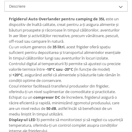
Descriere
Frigiderul Auto Overlander pentru camping de 35L
este un
dispozitiv de înaltă calitate, creat pentru a-ți asigura alimente și
băuturi proaspete și răcoroase în timpul călătoriilor, aventurilor
în aer liber și activităților recreative, precum vânătoare, pescuit,
off-road sau campare în natură.
Cu un volum generos de
35 litri
, acest frigider oferă spațiu
suficient pentru depozitarea și transportul alimentelor esențiale
în timpul călătoriilor lungi sau aventurilor în locuri izolate.
Controlul digital al temperaturii îți permite să ajustezi cu precizie
valorile termice între
-18°C sau -20°C
(în funcție de model)
și
+20°C
, asigurând astfel că alimentele și băuturile tale rămân în
condiții optime de conservare.
Cosul interior facilitează transferul produselor din frigider,
oferindu-ți un nivel suplimentar de comoditate și practicitate.
Echipat cu un
compresor DC
de încredere, frigiderul asigură o
răcire eficientă și rapidă, minimizând zgomotul produsului, care
are un nivel redus de
50 dB
, astfel încât să beneficiezi de un
mediu liniștit în timpul utilizării.
Display-ul LED
îți permite să monitorizezi și să reglezi cu ușurință
temperatura, oferindu-ți un control complet asupra condițiilor
interne ale frigiderului.