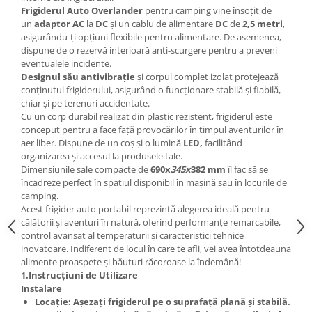
Frigiderul Auto Overlander
pentru camping vine însoțit de
un
adaptor AC
la
DC
și un cablu de alimentare
DC
de
2,5 metri
,
asigurându-ți opțiuni flexibile pentru alimentare. De asemenea,
dispune de o rezervă interioară anti-scurgere pentru a preveni
eventualele incidente.
Designul său antivibrație
și corpul complet izolat protejează
conținutul frigiderului, asigurând o funcționare stabilă și fiabilă,
chiar și pe terenuri accidentate.
Cu un corp durabil realizat din plastic rezistent, frigiderul este
conceput pentru a face față provocărilor în timpul aventurilor în
aer liber. Dispune de un coș și o lumină
LED,
facilitând
organizarea și accesul la produsele tale.
Dimensiunile sale compacte de
690x
345x
382 mm
îl fac să se
încadreze perfect în spațiul disponibil în mașină sau în locurile de
camping.
Acest frigider auto portabil reprezintă alegerea ideală pentru
călătorii și aventuri în natură, oferind performanțe remarcabile,
control avansat al temperaturii și caracteristici tehnice
inovatoare. Indiferent de locul în care te afli, vei avea întotdeauna
alimente proaspete și băuturi răcoroase la îndemână!
1.Instrucțiuni de Utilizare
Instalare
Locație: Așezați frigiderul pe o suprafață plană și stabilă.