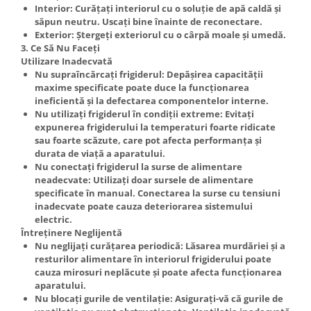
Interior: Curățați interiorul cu o soluție de apă caldă și
săpun neutru. Uscați bine înainte de reconectare.
Exterior: Ștergeți exteriorul cu o cârpă moale și umedă.
3. Ce Să Nu Faceți
Utilizare Inadecvată
Nu supraîncărcați frigiderul: Depășirea capacității
maxime specificate poate duce la funcționarea
ineficientă și la defectarea componentelor interne.
Nu utilizați frigiderul în condiții extreme: Evitați
expunerea frigiderului la temperaturi foarte ridicate
sau foarte scăzute, care pot afecta performanța și
durata de viață a aparatului.
Nu conectați frigiderul la surse de alimentare
neadecvate: Utilizați doar sursele de alimentare
specificate în manual. Conectarea la surse cu tensiuni
inadecvate poate cauza deteriorarea sistemului
electric.
Întreținere Neglijentă
Nu neglijați curățarea periodică: Lăsarea murdăriei și a
resturilor alimentare în interiorul frigiderului poate
cauza mirosuri neplăcute și poate afecta funcționarea
aparatului.
Nu blocați gurile de ventilație: Asigurați-vă că gurile de