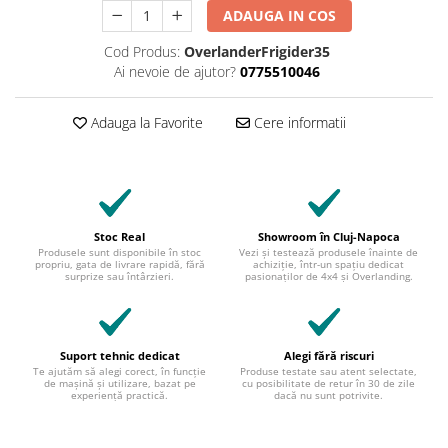
ADAUGA IN COS
Cod Produs:
OverlanderFrigider35
Ai nevoie de ajutor?
0775510046
Adauga la Favorite
Cere informatii
Stoc Real
Showroom în Cluj-Napoca
Produsele sunt disponibile în stoc
Vezi și testează produsele înainte de
propriu, gata de livrare rapidă, fără
achiziție, într-un spațiu dedicat
surprize sau întârzieri.
pasionaților de 4x4 și Overlanding.
Suport tehnic dedicat
Alegi fără riscuri
Te ajutăm să alegi corect, în funcție
Produse testate sau atent selectate,
de mașină și utilizare, bazat pe
cu posibilitate de retur în 30 de zile
experiență practică.
dacă nu sunt potrivite.