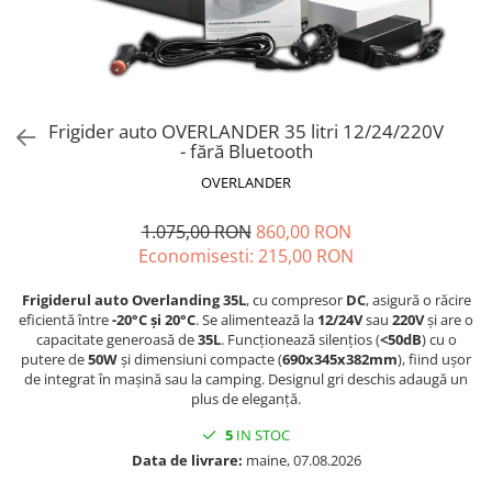
Frigider auto OVERLANDER 35 litri 12/24/220V
- fără Bluetooth
OVERLANDER
1.075,00 RON
860,00 RON
Economisesti:
215,00
RON
Frigiderul auto Overlanding 35L
, cu compresor
DC
, asigură o răcire
eficientă între
-20°C și 20°C
. Se alimentează la
12/24V
sau
220V
și are o
capacitate generoasă de
35L
. Funcționează silențios (
<50dB
) cu o
putere de
50W
și dimensiuni compacte (
690x345x382mm
), fiind ușor
de integrat în mașină sau la camping. Designul gri deschis adaugă un
plus de eleganță.
5
IN STOC
Data de livrare:
maine, 07.08.2026