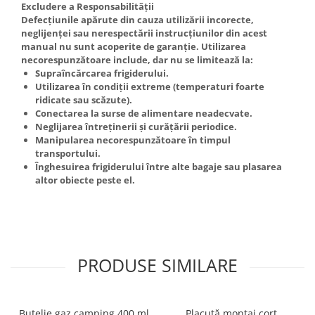
Excludere a Responsabilității
Defecțiunile apărute din cauza utilizării incorecte,
neglijenței sau nerespectării instrucțiunilor din acest
manual nu sunt acoperite de garanție. Utilizarea
necorespunzătoare include, dar nu se limitează la:
Supraîncărcarea frigiderului.
Utilizarea în condiții extreme (temperaturi foarte
ridicate sau scăzute).
Conectarea la surse de alimentare neadecvate.
Neglijarea întreținerii și curățării periodice.
Manipularea necorespunzătoare în timpul
transportului.
Înghesuirea frigiderului între alte bagaje sau plasarea
altor obiecte peste el.
PRODUSE SIMILARE
Butelie gaz camping 400 ml
Placuță montaj cort