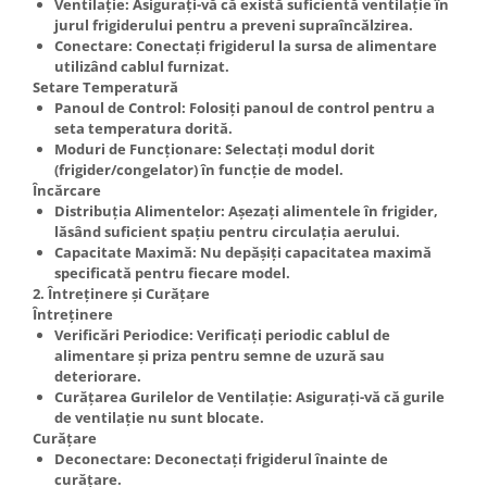
Ventilație: Asigurați-vă că există suficientă ventilație în
jurul frigiderului pentru a preveni supraîncălzirea.
Conectare: Conectați frigiderul la sursa de alimentare
utilizând cablul furnizat.
Setare Temperatură
Panoul de Control: Folosiți panoul de control pentru a
seta temperatura dorită.
Moduri de Funcționare: Selectați modul dorit
(frigider/congelator) în funcție de model.
Încărcare
Distribuția Alimentelor: Așezați alimentele în frigider,
lăsând suficient spațiu pentru circulația aerului.
Capacitate Maximă: Nu depășiți capacitatea maximă
specificată pentru fiecare model.
2. Întreținere și Curățare
Întreținere
Verificări Periodice: Verificați periodic cablul de
alimentare și priza pentru semne de uzură sau
deteriorare.
Curățarea Gurilelor de Ventilație: Asigurați-vă că gurile
de ventilație nu sunt blocate.
Curățare
Deconectare: Deconectați frigiderul înainte de
curățare.