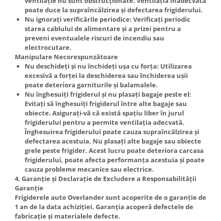
ventilație nu sunt obstrucționate. Ventilația inadecvată
poate duce la supraîncălzirea și defectarea frigiderului.
Nu ignorați verificările periodice: Verificați periodic
starea cablului de alimentare și a prizei pentru a
preveni eventualele riscuri de incendiu sau
electrocutare.
Manipulare Necorespunzătoare
Nu deschideți și nu închideți ușa cu forța: Utilizarea
excesivă a forței la deschiderea sau închiderea ușii
poate deteriora garniturile și balamalele.
Nu înghesuiți frigiderul și nu plasați bagaje peste el:
Evitați să înghesuiți frigiderul între alte bagaje sau
obiecte. Asigurați-vă că există spațiu liber în jurul
frigiderului pentru a permite ventilația adecvată.
Înghesuirea frigiderului poate cauza supraîncălzirea și
defectarea acestuia. Nu plasați alte bagaje sau obiecte
grele peste frigider. Acest lucru poate deteriora carcasa
frigiderului, poate afecta performanța acestuia și poate
cauza probleme mecanice sau electrice.
4. Garanție și Declarație de Excludere a Responsabilității
Garanție
Frigiderele auto Overlander sunt acoperite de o garanție de
1 an de la data achiziției. Garanția acoperă defectele de
fabricație și materialele defecte.