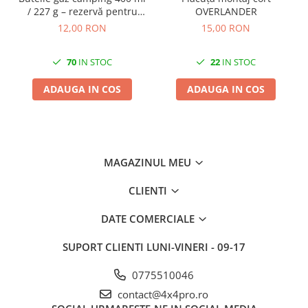
/ 227 g – rezervă pentru
OVERLANDER
aragaze portabile
12,00 RON
15,00 RON
70
IN STOC
22
IN STOC
ADAUGA IN COS
ADAUGA IN COS
MAGAZINUL MEU
CLIENTI
DATE COMERCIALE
SUPORT CLIENTI
LUNI-VINERI - 09-17
0775510046
contact@4x4pro.ro